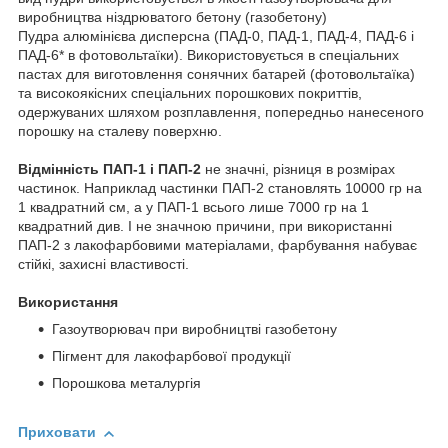
виробництва ніздрюватого бетону (газобетону)
Пудра алюмінієва дисперсна (ПАД-0, ПАД-1, ПАД-4, ПАД-6 і
ПАД-6* в фотовольтаїки). Використовується в спеціальних
пастах для виготовлення сонячних батарей (фотовольтаїка)
та високоякісних спеціальних порошкових покриттів,
одержуваних шляхом розплавлення, попередньо нанесеного
порошку на сталеву поверхню.
Відмінність ПАП-1 і ПАП-2
не значні, різниця в розмірах
частинок. Наприклад частинки ПАП-2 становлять 10000 гр на
1 квадратний см, а у ПАП-1 всього лише 7000 гр на 1
квадратний див. І не значною причини, при використанні
ПАП-2 з лакофарбовими матеріалами, фарбування набуває
стійкі, захисні властивості.
Використання
Газоутворювач при виробництві газобетону
Пігмент для лакофарбової продукції
Порошкова металургія
Приховати