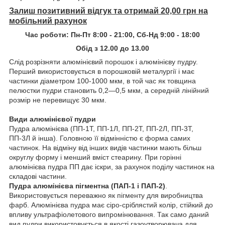
Залиш позитивний відгук та отримай 20,00 грн на
мобільний рахунок
Час роботи: Пн-Пт 8:00 - 21:00, Сб-Нд 9:00 - 18:00
Обід з 12.00 до 13.00
Слід розрізняти алюмінієвий порошок і алюмінієву пудру.
Перший використовується в порошковій металургії і має
частинки діаметром 100-1000 мкм, в той час як товщина
пелюстки пудри становить 0,2—0,5 мкм, а середній лінійний
розмір не перевищує 30 мкм.
Види алюмінієвої пудри
Пудра алюмінієва (ПП-1Т, ПП-1Л, ПП-2Т, ПП-2Л, ПП-3Т,
ПП-3Л й інша). Головною її відмінністю є форма самих
частинок. На відміну від інших видів частинки мають більш
округлу форму і менший вміст стеарину. При горінні
алюмінієва пудра ПП дає іскри, за рахунок поділу частинок на
складові частини.
Пудра алюмінієва пігментна (ПАП-1 і ПАП-2)
.
Використовується переважно як пігменту для виробництва
фарб. Алюмінієва пудра має сіро-сріблястий колір, стійкий до
впливу ультрафіолетового випромінювання. Так само даний
вид пудри використовується в якості газоутворювача для