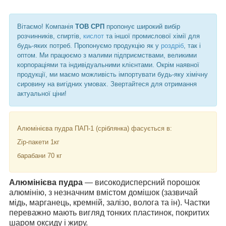
Вітаємо! Компанія
ТОВ СРП
пропонує широкий вибір
розчинників, спиртів,
кислот
та іншої промислової хімії для
будь-яких потреб. Пропонуємо продукцію як у
роздріб
, так і
оптом. Ми працюємо з малими підприємствами, великими
корпораціями та індивідуальними клієнтами. Окрім наявної
продукції, ми маємо можливість імпортувати будь-яку хімічну
сировину на вигідних умовах. Звертайтеся для отримання
актуальної ціни!
Алюмінієва пудра ПАП-1 (сріблянка) фасується в:
Zip-пакети 1кг
барабани 70 кг
Алюмінієва пудра
— високодисперсний порошок
алюмінію, з незначним вмістом домішок (зазвичай
мідь, марганець, кремній, залізо, волога та ін). Частки
переважно мають вигляд тонких пластинок, покритих
шаром оксиду і жиру.