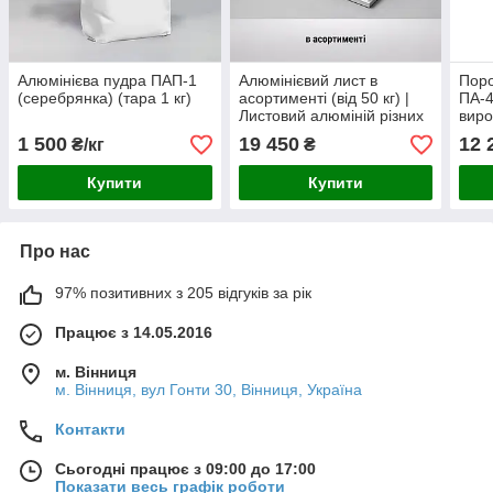
Алюмінієва пудра ПАП-1
Алюмінієвий лист в
Поро
(серебрянка) (тара 1 кг)
асортименті (від 50 кг) |
ПА-4
Листовий алюміній різних
виро
розмірів та товщин
бара
1 500
19 450
12 
₴/кг
₴
Купити
Купити
Про нас
97% позитивних з 205 відгуків за рік
Працює з 14.05.2016
м. Вінниця
м. Вінниця, вул Гонти 30, Вінниця, Україна
Контакти
Сьогодні працює з 09:00 до 17:00
Показати весь графік роботи