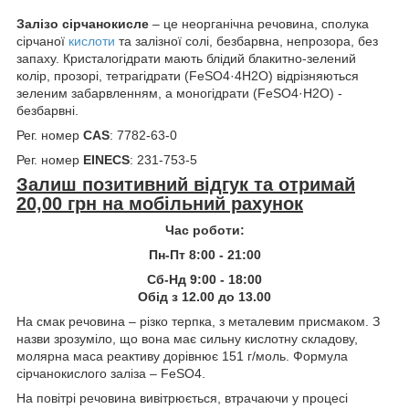
Залізо сірчанокисле
– це неорганічна речовина, сполука
сірчаної
кислоти
та залізної солі, безбарвна, непрозора, без
запаху. Кристалогідрати мають блідий блакитно-зелений
колір, прозорі, тетрагідрати (FeSO4·4Н2О) відрізняються
зеленим забарвленням, а моногідрати (FeSO4·Н2О) -
безбарвні.
Рег. номер
CAS
: 7782-63-0
Рег. номер
EINECS
: 231-753-5
Залиш позитивний відгук та отримай
20,00 грн на мобільний рахунок
Час роботи:
Пн-Пт 8:00 - 21:00
Сб-Нд 9:00 - 18:00
Обід з 12.00 до 13.00
На смак речовина – різко терпка, з металевим присмаком. З
назви зрозуміло, що вона має сильну кислотну складову,
молярна маса реактиву дорівнює 151 г/моль. Формула
сірчанокислого заліза – FeSO4.
На повітрі речовина вивітрюється, втрачаючи у процесі