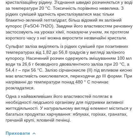
кристалізаційну рідину. З'єднання швидко розчиняється у воді
за температури 20 °С. Токсичність порівняно невелика. З
рідких сумішей здатність кристалізуватися має тільки
блакитно-зелений гептагідрат, більш відомий як залізний
купорос (FeSO4·7Н2О). Завдяки його властивостям речовину
застосовують на уроках хімії, показуючи учням, як протягом
короткого часу з неї можна виростити незвичайні кристали.
Сульфат заліза виділяють із рідких сумішей при позитивних
температурах від 1,82 до 56,8 градусів у вигляді залізного
купоросу. Насичений розчин одержують змішуванням 100 мл
води та 26,6 г безводного двовалентного заліза при 20 °C, а
54,4 г – при 56 °C. Залізо сірчанокисле (II) під впливом кисню
має властивість окислюватися, переходячи до III форми. При
нагріванні до температури понад 480 ° С починає
розкладатися.
Одна з найважливіших його властивостей полягає в
необхідності людського організму для підтримки активної
життєдіяльності. У натуральному вигляді елемент міститься у
багатьох продуктах харчування: яблуках, горіхах, гранатах,
гречаній крупі, яловичій печінці.
Приховати