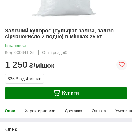
Залізний купорос (сульфат заліза, залізо
сірчанокисле 7 водне) в мішках 25 кг
В наявності
Код: 000341-25
Опт і роздріб
1 250
₴/мішок
825 ₴
від 4 мішків
Купити
Опис
Характеристики
Доставка
Оплата
Умови п
Опис