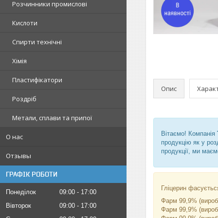
Розчинники промислові
Кислоти
Спирти технічні
Хімія
Пластифікатори
Опис
Харак
Роздріб
Метали, сплави та припої
Вітаємо! Компанія
О нас
продукцію як у роз
продукції, ми маєм
Отзывы
ГРАФІК РОБОТИ
Гліцерин фасуєтьс
Понеділок
09:00
17:00
Фарм 99,9% (вироб
Вівторок
09:00
17:00
Фарм 99,9% (виробн