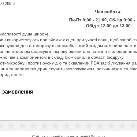
200-289-5
Час роботи:
Пн-Пт 8:00 - 21:00,
Сб-Нд 9:00 - 
Обід з 12.00 до 13.00
мисловості душе широке.
церин використовують при зйомках сцен при участі води, щоб запобіг
осовували для антифризу в автомобілі, який згодом замінили на ети
ропіленгліколем формують основу рідини для паління в електронних
о, він є компонентом в складі біо-чорнил в області біодруку.
тимікробну і противірусну дію та схвалений FDA засіб лікування ра
ання та напоях гліцерин служить зволожувачем, розчинником та під
придатності.
я замовлення
Сайт створений на маркетплейсі
Prom.ua