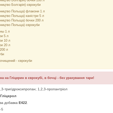
ництво Болгарія) бочки 200 л
ництво Болгарія) єврокуби
ництво Польща) флакони 1 л
ництво Польща) каністри 5 л
ництво Польща) бочки 200 л
ництво Польща) єврокуби
ны 1 л
ри 5 л
ри 10 л
ри 20 л
200 л
уби
еочищений - єврокуби
іна на Гліцерин в єврокубі, в бочці - без урахування тари!
2,3-тригідроксипропан; 1,2,3-пропантріол
-
Гліцерол
ова добавка
Е422
.
1-5