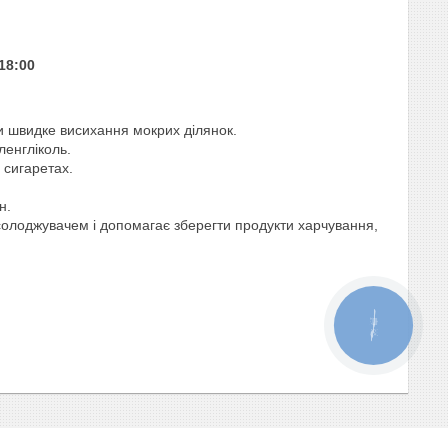
18:00
ти швидке висихання мокрих ділянок.
ленгліколь.
 сигаретах.
н.
солоджувачем і допомагає зберегти продукти харчування,
КНОПКА
ЗВ'ЯЗКУ