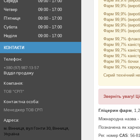
Фарм 99,9% (вироб
Середа
09:00
17:00
Фарм 99,9% (вироб
Четвер
09:00
17:00
Фарм 99,9% (вироб
Пʼятниця
09:00
17:00
Фарм 99,9% (вироб
Фарм 99,9% (вироб
Субота
09:00
17:00
Фарм 99,9% (вироб
Неділя
09:00
17:00
Фарм 99,7% флако
Фарм 99,7% каніст
КОНТАКТИ
Фарм 99,7% каніст
Фарм 99,7% каніст
Фарм 99,7% бочки 
Фарм 99,7% єврок
+380 (97) 987-13-57
Відділ продажу
Сирий технічний н
ТОВ "СРП"
Зверніть увагу! Ц
Менеджер ТОВ СРП
Гліцерин фарм
, 1,
Міжнародна назва 
Позначена як харч
м. Вінниця, вул Гонти 30, Вінниця,
Україна
Рег. номер
CAS
: 56-8