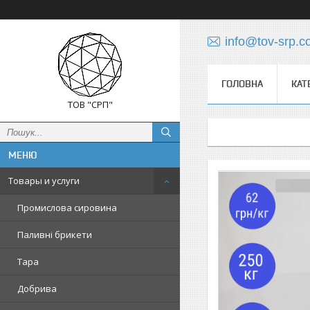
info@tov-srp.
ГОЛОВНА
КАТ
ТОВ "СРП"
Товары и услуги
Промислова сировина
Паливні брикети
Тара
Добрива