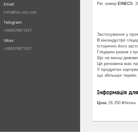
Рег. номер
EINECS
: 
info@tov-srp.com
+380979871357
Застосування у про
В кіноіндустрії глі
Історично його заст
+380979871357
Гліцерин разом з п
Що не менш дивовижн
Ця речовина має про
У продуктах харчув
що збільшує термін 
Інформація дл
Ціна:
26 250 ₴/бочка