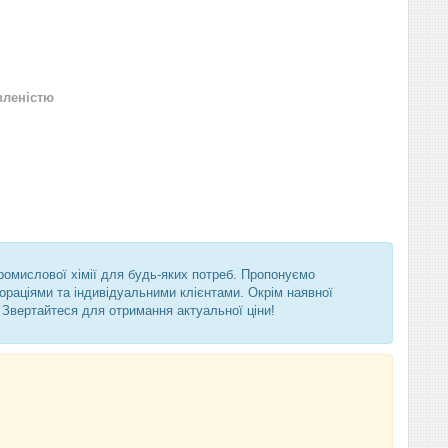
вленістю
промислової хімії для будь-яких потреб. Пропонуємо
ораціями та індивідуальними клієнтами. Окрім наявної
 Звертайтеся для отримання актуальної ціни!