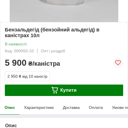
Бензальдегід (бензойний альдегід) в
каністрах 10л
В наявності
Код: 000050-10
Опт і роздріб
5 900
₴/каністра
2 950 ₴
від 10 каністр
Купити
Опис
Характеристики
Доставка
Оплата
Умови п
Опис