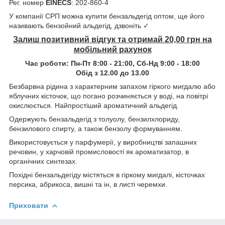
Рег. номер
EINECS
: 202-860-4
У компанії СРП можна купити бензальдегід оптом, ще його
називають бензойний альдегід, дзвоніть ✓
Залиш позитивний відгук та отримай 20,00 грн на
мобільний рахунок
Час роботи:
Пн-Пт 8:00 - 21:00,
Сб-Нд 9:00 - 18:00
Обід з 12.00 до 13.00
Безбарвна рідина з характерним запахом гіркого мигдалю або
яблучних кісточок, що погано розчиняється у воді, на повітрі
окислюється. Найпростіший ароматичний альдегід.
Одержують бензальдегід з толуолу, бензилхлориду,
бензилового спирту, а також бензолу формуванням.
Використовується у парфумерії, у виробництві запашних
речовин, у харчовій промисловості як ароматизатор, в
органічних синтезах.
Похідні бензальдегіду містяться в гіркому мигдалі, кісточках
персика, абрикоса, вишні та ін, в листі черемхи.
Приховати