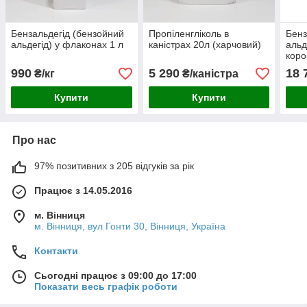
Бензальдегід (бензойний
Пропіленгліколь в
Бенз
альдегід) у флаконах 1 л
каністрах 20л (харчовий)
альд
коро
990
5 290
18 
₴/кг
₴/каністра
Купити
Купити
Про нас
97% позитивних з 205 відгуків за рік
Працює з 14.05.2016
м. Вінниця
м. Вінниця, вул Гонти 30, Вінниця, Україна
Контакти
Сьогодні працює з 09:00 до 17:00
Показати весь графік роботи