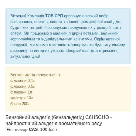
Вітаємо! Компанія
ТОВ СРП
пропонує широкий вибір
розчинників, спиртів, кислот та іншої промислової хімії для
будь-яких потреб. Пропонуємо продукцію як у роздріб, так і
оптом. Ми працюємо з малими підприємствами, великими
корпораціями та індивідуальними клієнтами. Окрім наявної
продукції, ми маємо можливість імпортувати будь-яку хімічну
сировину на вигідних умовах. Звертайтеся для отримання
актуальної ціни!
Бензальдегід фасується в:
флакони 0,1л
флакони 0,5л
флакони 1л
каністри 10л
бочки 200л
Бензойний альдегід (бензальдегід) C6H5CHO -
найпростіший альдегід ароматичного ряду
Рег. номер
CAS
: 100-52-7