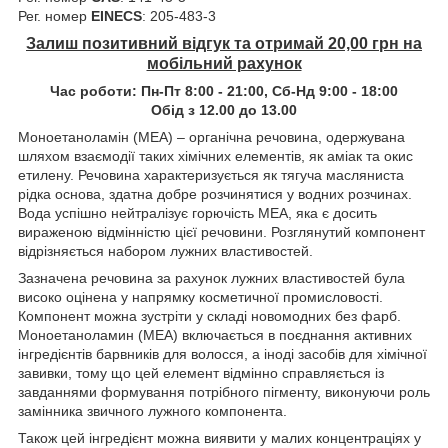
Рег. номер
EINECS
: 205-483-3
Залиш позитивний відгук та отримай 20,00 грн на
мобільний рахунок
Час роботи:
Пн-Пт 8:00 - 21:00,
Сб-Нд 9:00 - 18:00
Обід з 12.00 до 13.00
Моноетаноламін (МЕА) – органічна речовина, одержувана
шляхом взаємодії таких хімічних елементів, як аміак та окис
етилену. Речовина характеризується як тягуча масляниста
рідка основа, здатна добре розчинятися у водних розчинах.
Вода успішно нейтралізує горючість МЕА, яка є досить
вираженою відмінністю цієї речовини. Розглянутий компонент
відрізняється набором лужних властивостей.
Зазначена речовина за рахунок лужних властивостей була
високо оцінена у напрямку косметичної промисловості.
Компонент можна зустріти у складі новомодних без фарб.
Моноетаноламин (МЕА) включається в поєднання активних
інгредієнтів барвників для волосся, а іноді засобів для хімічної
завивки, тому що цей елемент відмінно справляється із
завданнями формування потрібного пігменту, виконуючи роль
замінника звичного лужного компонента.
Також цей інгредієнт можна виявити у малих концентраціях у