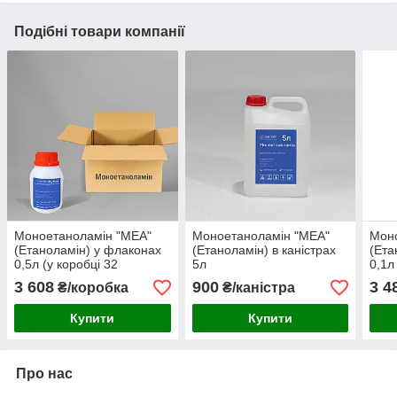
Подібні товари компанії
Моноетаноламін "МЕА"
Моноетаноламін "МЕА"
Мон
(Етаноламін) у флаконах
(Етаноламін) в каністрах
(Ета
0,5л (у коробці 32
5л
0,1л
флаконів)
флак
3 608
900
3 4
₴/коробка
₴/каністра
Купити
Купити
Про нас