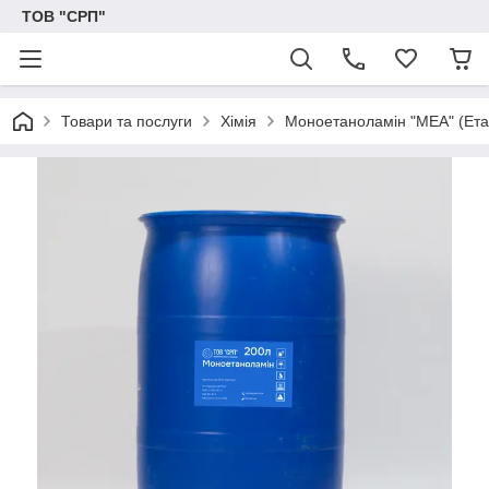
ТОВ "СРП"
Товари та послуги
Хімія
Моноетаноламін "МЕА" (Ета