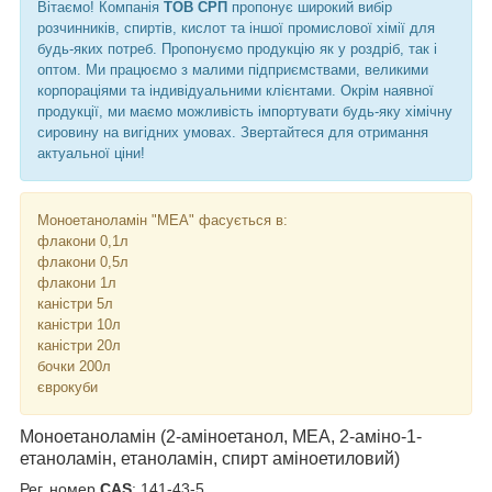
Вітаємо! Компанія
ТОВ СРП
пропонує широкий вибір
розчинників, спиртів, кислот та іншої промислової хімії для
будь-яких потреб. Пропонуємо продукцію як у роздріб, так і
оптом. Ми працюємо з малими підприємствами, великими
корпораціями та індивідуальними клієнтами. Окрім наявної
продукції, ми маємо можливість імпортувати будь-яку хімічну
сировину на вигідних умовах. Звертайтеся для отримання
актуальної ціни!
Моноетаноламін "МЕА" фасується в:
флакони 0,1л
флакони 0,5л
флакони 1л
каністри 5л
каністри 10л
каністри 20л
бочки 200л
єврокуби
Моноетаноламін (2-аміноетанол, МЕА, 2-аміно-1-
етаноламін, етаноламін, спирт аміноетиловий)
Рег. номер
CAS
: 141-43-5