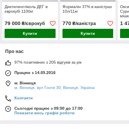
Диетиленгліколь ДЕГ в
Формалін 37% в каністрах
Окси
єврокубі 1100кг
10л/11кг
Сури
мішк
1)
79 000
770
1 4
₴/єврокуб
₴/каністра
Купити
Купити
Про нас
97% позитивних з 205 відгуків за рік
Працює з 14.05.2016
м. Вінниця
м. Вінниця, вул Гонти 30, Вінниця, Україна
Контакти
Сьогодні працює з 09:00 до 17:00
Показати весь графік роботи