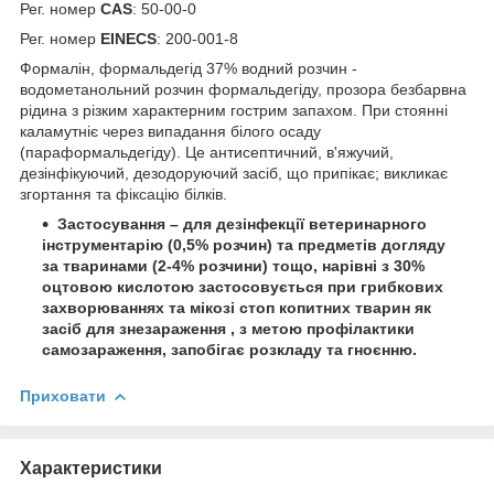
Рег. номер
CAS
: 50-00-0
Рег. номер
EINECS
: 200-001-8
Формалін, формальдегід 37% водний розчин -
водометанольний розчин формальдегіду, прозора безбарвна
рідина з різким характерним гострим запахом. При стоянні
каламутніє через випадання білого осаду
(параформальдегіду). Це антисептичний, в'яжучий,
дезінфікуючий, дезодоруючий засіб, що припікає; викликає
згортання та фіксацію білків.
Застосування – для дезінфекції ветеринарного
інструментарію (0,5% розчин) та предметів догляду
за тваринами (2-4% розчини) тощо, нарівні з 30%
оцтовою кислотою застосовується при грибкових
захворюваннях та мікозі стоп копитних тварин як
засіб для знезараження , з метою профілактики
самозараження, запобігає розкладу та гноєнню.
Приховати
Характеристики