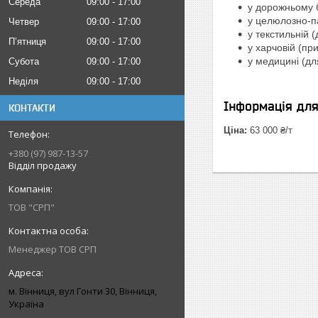
Середа
09:00
17:00
у дорожньому б
у целюлозно-п
Четвер
09:00
17:00
у текстильній 
Пʼятниця
09:00
17:00
у харчовій (при
у медицині (дл
Субота
09:00
17:00
Неділя
09:00
17:00
Інформація дл
КОНТАКТИ
Ціна:
63 000 ₴/т
+380 (97) 987-13-57
Відділ продажу
ТОВ "СРП"
Менеджер ТОВ СРП
м. Вінниця, вул Гонти 30, Вінниця,
Україна