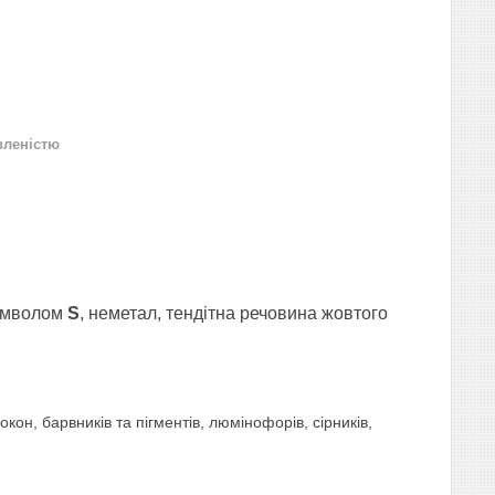
вленістю
символом
S
, неметал, тендітна речовина жовтого
кон, барвників та пігментів, люмінофорів, сірників,