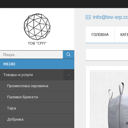
info@tov-srp.
ГОЛОВНА
КАТ
ТОВ "СРП"
Товары и услуги
Промислова сировина
Паливні брикети
Тара
Добрива