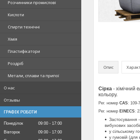
Розчинники промислові
Кислоти
Спирти технічні
Хімія
Пластифікатори
Роздріб
Опис
Харак
Метали, сплави та припої
О нас
Сірка
- хімічний 
кольору.
Отзывы
Рег. номер
CAS
: 109-
Рег. номер
EINECS
: 
ГРАФІК РОБОТИ
Застосування —
Понеділок
09:00
17:00
вибухових засобів
у сільському го
Вівторок
09:00
17:00
у гумовій (для 