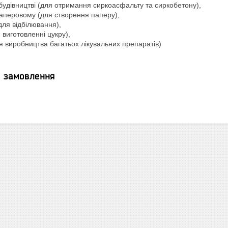
удівництві (для отримання сиркоасфальту та сиркобетону),
аперовому (для створення паперу),
(для відбілювання),
 виготовленні цукру),
я виробництва багатьох лікувальних препаратів)
я замовлення