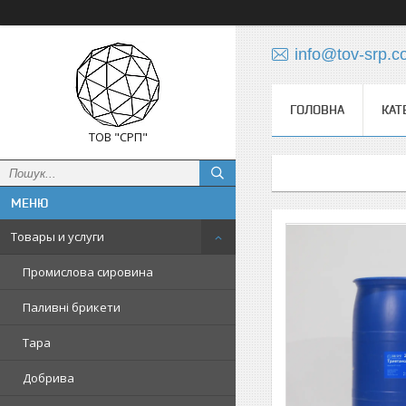
info@tov-srp.
ГОЛОВНА
КАТ
ТОВ "СРП"
Товары и услуги
Промислова сировина
Паливні брикети
Тара
Добрива