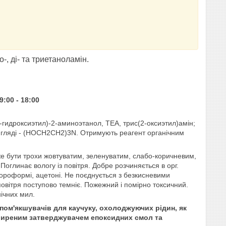
-, ді- та триетаноламін.
9:00 - 18:00
(2-гидроксиэтил)-2-аминоэтанол, ТЕА, трис(2-оксиэтил)амін;
вигляді - (HOCH2CH2)3N. Отримують реагент органічним
оже бути трохи жовтуватим, зеленуватим, слабо-коричневим,
 Поглинає вологу із повітря. Добре розчиняється в орг.
лороформі, ацетоні. Не поєднується з безкисневими
 повітря поступово темніє. Пожежний і помірно токсичний.
ічних мил.
у пом'якшувачів для каучуку, охолоджуючих рідин, як
поширеним затверджувачем епоксидних смол та