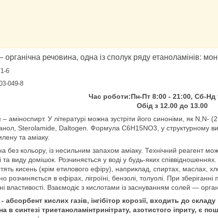
 органічна речовина, одна із сполук ряду етаноламінів: моно
71-6
203-049-8
Час роботи:
Пн-Пт 8:00 - 21:00,
Сб-Нд 
Обід з 12.00 до 13.00
 – аміноспирт. У літературі можна зустріти його синоніми, як N,N- 
етанол, Sterolamide, Daltogen. Формула C6H15NO3, у структурному 
илену та аміаку.
на без кольору, із несильним запахом аміаку. Технічний реагент м
і та виду домішок. Розчиняється у воді у будь-яких співвідношеннях.
тять кисень (крім етилового ефіру), наприклад, спиртах, маслах, х
о розчиняється в ефірах, лігроїні, бензолі, толуолі. При зберіганні
і властивості. Взаємодіє з кислотами із заснуванням солей — орган
- абсорбент кислих газів, інгібітор корозії, входить до склад
на в синтезі триетаноламінтринітрату, азотистого іприту, є 