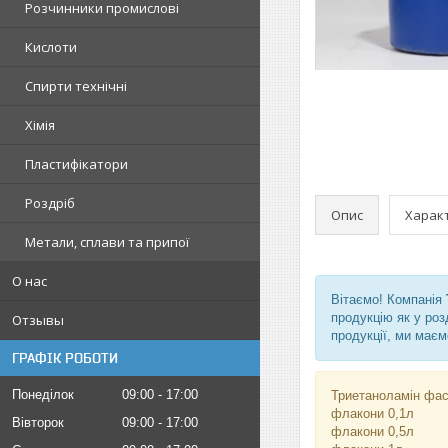
Розчинники промислові
Кислоти
Спирти технічні
Хімія
Пластифікатори
Роздріб
Опис
Харак
Метали, сплави та припої
О нас
Вітаємо! Компанія
продукцію як у роз
Отзывы
продукції, ми маєм
ГРАФІК РОБОТИ
Понеділок
09:00
17:00
Триетаноламін фас
флакони 0,1л
Вівторок
09:00
17:00
флакони 0,5л