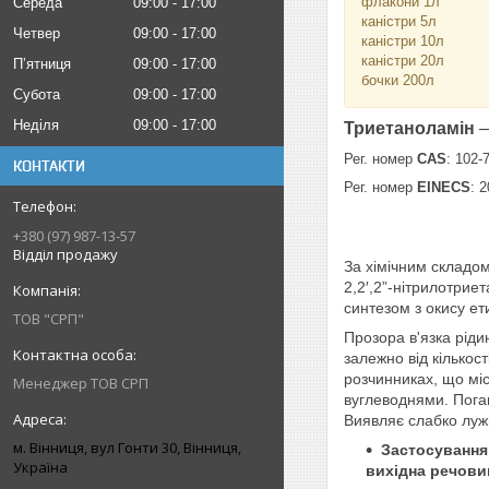
флакони 1л
Середа
09:00
17:00
каністри 5л
Четвер
09:00
17:00
каністри 10л
каністри 20л
Пʼятниця
09:00
17:00
бочки 200л
Субота
09:00
17:00
Неділя
09:00
17:00
Триетаноламін
—
Рег. номер
CAS
: 102-
КОНТАКТИ
Рег. номер
EINECS
: 
+380 (97) 987-13-57
Відділ продажу
За хімічним складом
2,2′,2”-нітрилотри
синтезом з окису ет
ТОВ "СРП"
Прозора в'язка ріди
залежно від кількост
розчинниках, що міс
Менеджер ТОВ СРП
вуглеводнями. Поган
Виявляє слабко лужн
м. Вінниця, вул Гонти 30, Вінниця,
Застосування 
Україна
вихідна речови