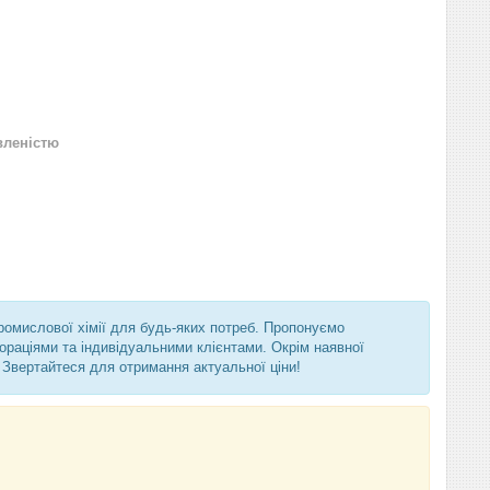
вленістю
промислової хімії для будь-яких потреб. Пропонуємо
ораціями та індивідуальними клієнтами. Окрім наявної
 Звертайтеся для отримання актуальної ціни!