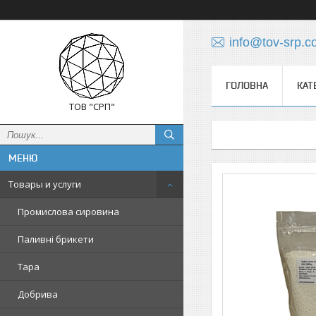
info@tov-srp.
ГОЛОВНА
КАТ
ТОВ "СРП"
Товары и услуги
Промислова сировина
Паливні брикети
Тара
Добрива