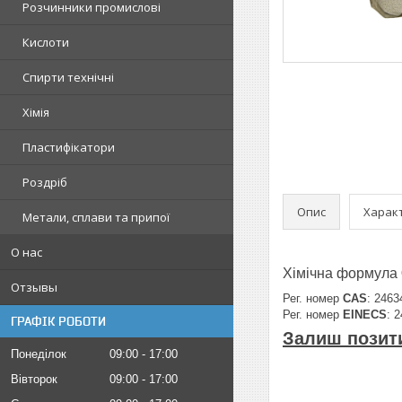
Розчинники промислові
Кислоти
Спирти технічні
Хімія
Пластифікатори
Роздріб
Опис
Харак
Метали, сплави та припої
О нас
Хімічна формула
Отзывы
Рег. номер
CAS
: 2463
Рег. номер
EINECS
: 
ГРАФІК РОБОТИ
Залиш позити
Понеділок
09:00
17:00
Вівторок
09:00
17:00