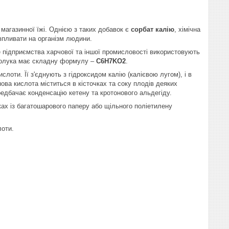
магазинної їжі. Однією з таких добавок є
сорбат калію
, хімічна
 впливати на організм людини.
е підприємства харчової та іншої промисловості використовують
 сполука має складну формулу –
C6H7KO2
.
лоти. Її з'єднують з гідроксидом калію (калієвою лугом), і в
нова кислота міститься в кісточках та соку плодів деяких
ередбачає конденсацію кетену та кротонового альдегіду.
ках із багатошарового паперу або щільного поліетилену
лоти.