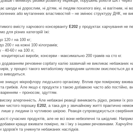
 довше і мінімізує ризики розвитку інфекцій, порушень роботи ШКТ через д
ає шкоди ні дорослим, ні дітям, ні людям похилого віку, ні вагітним, ні
ерогенних або мутагенних властивостей – не змінює структуру ДНК, не ви
тимого вмісту харчового консерванту
E202
у продуктах харчування не пе
о для різних категорій їжі:
о 120 г на 100 кг;
до 200 г на кожні 100 кілограмів;
 - 40-60 г на 100 л;
, кондитерські вироби, консерви - максимально 200 грамів на сто кг.
з додаванням речовини сорбату калію зазвичай не викликає небажаних нас
 жирів, у процесі такого метаболізму природним шляхом окислюється до в
ко виводиться.
 не знищує мікрофлору людського організму. Вплив при помірному вжива
 та грибків. Але якщо є продукти з такою добавкою часто або постійно, 
варенням – проносом, здуттям.
исоку алергенність. Але небажані реакції виникають рідко, ризики їх р
ами чистого порошку
E202
, а така дія у звичайному житті практично нем
 лише у людини із чутливою шкірою. Реакція супроводжується свербіння
ості сучасних продуктів, але не всі вони небезпечні та шкідливі. Наприк
ї добавки краще вживати помірно, як і їжу з іншими речовинами. Харчуйте
 здоров'я та уникнути небажаних наслідків.