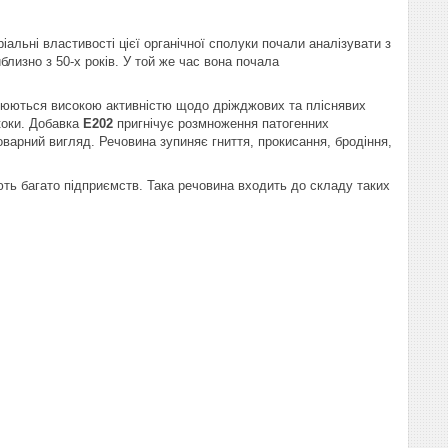
іальні властивості цієї органічної сполуки почали аналізувати з
лизно з 50-х років. У той же час вона почала
нюються високою активністю щодо дріжджових та пліснявих
коки. Добавка
E202
пригнічує розмноження патогенних
товарний вигляд. Речовина зупиняє гниття, прокисання, бродіння,
ють багато підприємств. Така речовина входить до складу таких