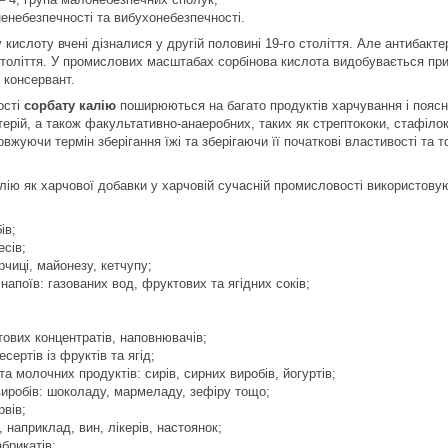
ненебезпечності та вибухонебезпечності.
кислоту вчені дізналися у другій половині 19-го століття. Але антибактер
століття. У промислових масштабах сорбінова кислота видобувається приб
 консервант.
ості
сорбату калію
поширюються на багато продуктів харчування і пояс
ктерій, а також факультативно-анаеробних, таких як стрептококи, стафіло
овжуючи термін зберігання їжі та зберігаючи її початкові властивості та 
лію як харчової добавки у харчовій сучасній промисловості використову
ів;
есів;
ірчиці, майонезу, кетчупу;
напоїв: газованих вод, фруктових та ягідних соків;
тових концентратів, наповнювачів;
сертів із фруктів та ягід;
а молочних продуктів: сирів, сирних виробів, йогуртів;
иробів: шоколаду, мармеладу, зефіру тощо;
вів;
 наприклад, вин, лікерів, настоянок;
брикатів;