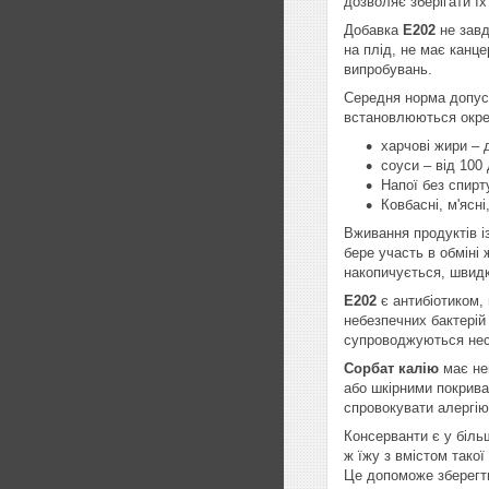
дозволяє зберігати їх
Добавка
E202
не завд
на плід, не має канц
випробувань.
Середня норма допус
встановлюються окрем
харчові жири – д
соуси – від 100 
Напої без спирту
Ковбасні, м'ясні
Вживання продуктів і
бере участь в обміні
накопичується, швид
E202
є антибіотиком,
небезпечних бактерій
супроводжуються нес
Сорбат калію
має нев
або шкірними покрив
спровокувати алергію
Консерванти є у більш
ж їжу з вмістом тако
Це допоможе зберегти