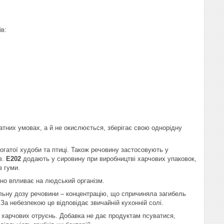
ів:
атних умовах, а й не окислюється, зберігає свою однорідну
гатої худоби та птиці. Також речовину застосовують у
в.
E202
додають у сировину при виробництві харчових упаковок,
з гуми.
вно впливає на людський організм.
льну дозу речовини – концентрацію, що спричиняла загибель
За небезпекою це відповідає звичайній кухонній солі.
 харчових отруєнь. Добавка не дає продуктам псуватися,