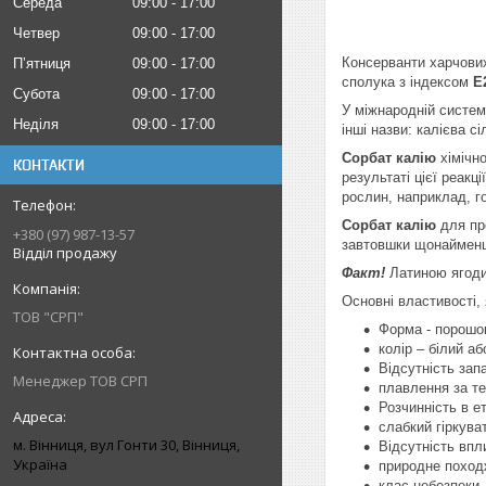
Середа
09:00
17:00
Четвер
09:00
17:00
Консерванти харчових
Пʼятниця
09:00
17:00
сполука з індексом
E
Субота
09:00
17:00
У міжнародній систем
Неділя
09:00
17:00
інші назви: калієва 
Сорбат калію
хімічно
КОНТАКТИ
результаті цієї реакц
рослин, наприклад, го
Сорбат калію
для про
+380 (97) 987-13-57
завтовшки щонайменше
Відділ продажу
Факт!
Латиною ягоди 
Основні властивості,
ТОВ "СРП"
Форма - порошок
колір – білий а
Відсутність зап
Менеджер ТОВ СРП
плавлення за те
Розчинність в е
слабкий гіркува
м. Вінниця, вул Гонти 30, Вінниця,
Відсутність впл
Україна
природне поход
клас небезпеки 