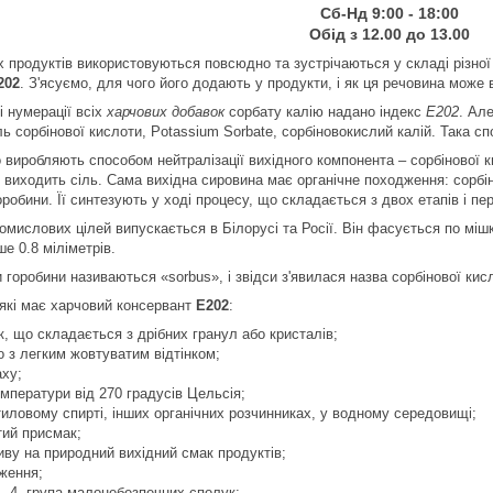
Сб-Нд 9:00 - 18:00
Обід з 12.00 до 13.00
 продуктів використовуються повсюдно та зустрічаються у складі різної 
202
. З'ясуємо, для чого його додають у продукти, і як ця речовина може
і нумерації всіх
харчових добавок
сорбату калію надано індекс
E202
. Ал
сіль сорбінової кислоти, Potassium Sorbate, сорбіновокислий калій. Така
 виробляють способом нейтралізації вихідного компонента – сорбінової кис
ії виходить сіль. Сама вихідна сировина має органічне походження: сорбі
робини. Її синтезують у ході процесу, що складається з двох етапів і п
мислових цілей випускається в Білорусі та Росії. Він фасується по міш
 0.8 міліметрів.
горобини називаються «sorbus», і звідси з'явилася назва сорбінової кис
 які має харчовий консервант
E202
:
, що складається з дрібних гранул або кристалів;
бо з легким жовтуватим відтінком;
аху;
мператури від 270 градусів Цельсія;
тиловому спирті, інших органічних розчинниках, у водному середовищі;
тий присмак;
иву на природний вихідний смак продуктів;
ження;
– 4, група малонебезпечних сполук;