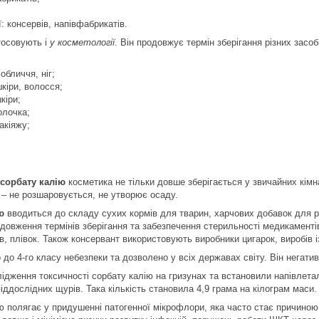
: консервів, напівфабрикатів.
осовують і
у косметології
. Він продовжує термін зберігання різних засоб
обличчя, ніг;
кіри, волосся;
кіри;
олочка;
акіяжу;
сорбату калію
косметика не тільки довше зберігається у звичайних кімн
 – не розшаровується, не утворює осаду.
ю
вводиться до складу сухих кормів для тварин, харчових добавок для ро
довження термінів зберігання та забезпечення стерильності медикаменті
в, плівок. Також консервант використовують виробники цигарок, виробів і
 до 4-го класу небезпеки та дозволено у всіх державах світу. Він негати
ідження токсичності сорбату калію на гризунах та встановили напівлета
ддослідних щурів. Така кількість становила 4,9 грама на кілограм маси. 
ю полягає у придушенні патогенної мікрофлори, яка часто стає причиною