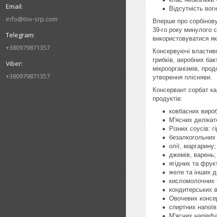
Відсутність вог
info@tov-srp.com
Вперше про сорбінову 
39-го року минулого 
використовуватися як
+380979871357
Консервуючі властив
грибків, аеробних ба
мікроорганізмів, прод
+380979871357
утворення плісняви.
Консервант сорбат ка
продуктів:
ковбасних вироб
М'ясних делікат
Різних соусів: г
безалкогольних 
олії, маргарину;
джемів, варень;
ягідних та фрук
желе та інших де
кисломолочних т
кондитерських в
Овочевих консер
спиртних напоїв,
М'ясних напівфа