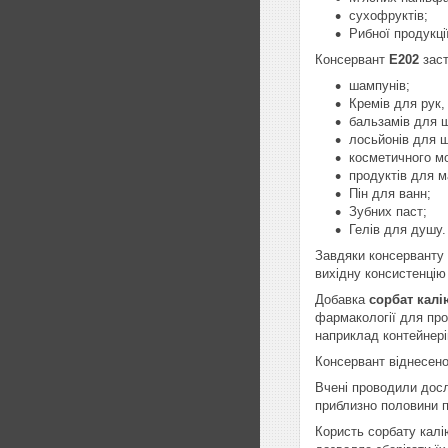
сухофруктів;
Рибної продукції
Консервант
E202
заст
шампунів;
Кремів для рук, 
бальзамів для ш
лосьйонів для ш
косметичного м
продуктів для м
Пін для ванн;
Зубних паст;
Гелів для душу.
Завдяки консерванту
вихідну консистенцію
Добавка
сорбат калі
фармакології для про
наприклад контейнері
Консервант віднесено
Вчені проводили досл
приблизно половини пі
Користь сорбату калі