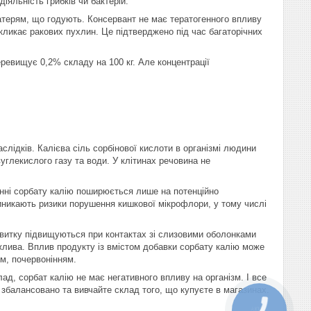
іяльність грибків чи бактерій.
 матерям, що годують. Консервант не має тератогенного впливу
кликає ракових пухлин. Це підтверджено під час багаторічних
ревищує 0,2% складу на 100 кг. Але концентрації
лідків. Калієва сіль сорбінової кислоти в організмі людини
углекислого газу та води. У клітинах речовина не
нні сорбату калію поширюється лише на потенційно
виникають ризики порушення кишкової мікрофлори, у тому числі
озвитку підвищуються при контактах зі слизовими оболонками
ожлива. Вплив продукту із вмістом добавки сорбату калію може
м, почервонінням.
лад, сорбат калію не має негативного впливу на організм. І все
 збалансовано та вивчайте склад того, що купуєте в магазинах.