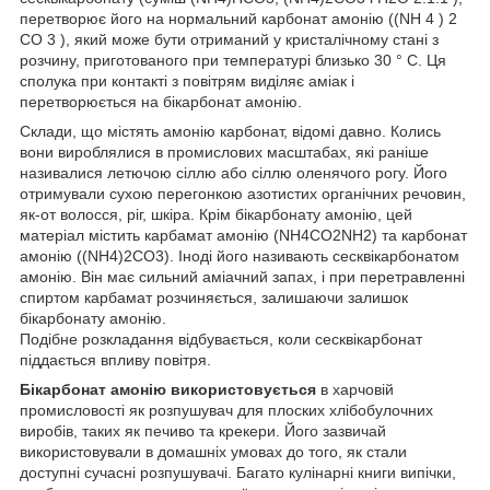
перетворює його на нормальний карбонат амонію ((NH 4 ) 2
CO 3 ), який може бути отриманий у кристалічному стані з
розчину, приготованого при температурі близько 30 ° C. Ця
сполука при контакті з повітрям виділяє аміак і
перетворюється на бікарбонат амонію.
Склади, що містять амонію карбонат, відомі давно. Колись
вони вироблялися в промислових масштабах, які раніше
називалися летючою сіллю або сіллю оленячого рогу. Його
отримували сухою перегонкою азотистих органічних речовин,
як-от волосся, ріг, шкіра. Крім бікарбонату амонію, цей
матеріал містить карбамат амонію (NH4CO2NH2) та карбонат
амонію ((NH4)2CO3). Іноді його називають сесквікарбонатом
амонію. Він має сильний аміачний запах, і при перетравленні
спиртом карбамат розчиняється, залишаючи залишок
бікарбонату амонію.
Подібне розкладання відбувається, коли сесквікарбонат
піддається впливу повітря.
Бікарбонат амонію використовується
в харчовій
промисловості як розпушувач для плоских хлібобулочних
виробів, таких як печиво та крекери. Його зазвичай
використовували в домашніх умовах до того, як стали
доступні сучасні розпушувачі. Багато кулінарні книги випічки,