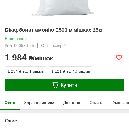
Бікарбонат амонію Е503 в мішках 25кг
В наявності
Код: 000528-25
Опт і роздріб
1 984
₴/мішок
1 294 ₴
від 4 мішків
1 121 ₴
від 40 мішків
Купити
Опис
Характеристики
Доставка
Оплата
Умови п
Опис