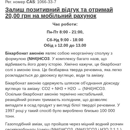
Рег. номер
CAS
: 1066-33-7
Залиш позитивний відгук та отримай
20,00 грн на мобільний рахунок
Час роботи:
Пн-Пт 8:00 - 21:00,
Сб-Нд 9:00 - 18:00
Обід з 12.00 до 13.00
Бікарбонат амонію
являє собою неорганічну сполуку з
формулою
(NH4)HCO3
. У комплексу багато назв, що
відбивають його довгу історію. Хімічно кажучи, це бікарбонат
солі з амонію іона. Це безбарвна тверда речовина, яка легко
розкладається до двоокису вуглецю, води та аміаку.
Бікарбонат амонію одержують шляхом об'єднання діоксиду
вуглецю та аміаку: CO2 + NH3 + H2O → (NH4)HCO3.
Оскільки бікарбонат амонію термічно нестабільний,
реакційний розчин тримають холодним, що дозволяє
випадати в осад продукт у вигляді білої твердої речовини. У
1997 році у такий спосіб було вироблено близько 100 000
тонн.
Газоподібний аміак, що пройшов через міцний водний розчин
сесквікарбонату (суміш (NH4)HCO3, (NH4)2CO3 і H2O 2:1:1 ),