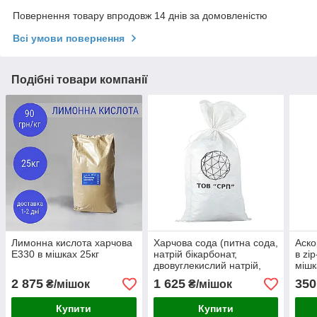
Повернення товару впродовж 14 днів за домовленістю
Всі умови повернення
Подібні товари компанії
Лимонна кислота харчова
Харчова сода (питна сода,
Аско
Е330 в мішках 25кг
натрій бікарбонат,
в zi
двовуглекислий натрій,
мішк
гідрокарбонат натрію
2 875
1 625
350
₴/мішок
₴/мішок
Е500) ФАРМ в мішках
Купити
Купити