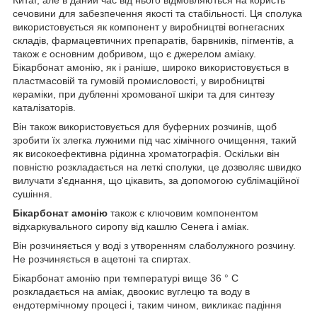
сечовини для забезпечення якості та стабільності. Ця сполука
використовується як компонент у виробництві вогнегасних
складів, фармацевтичних препаратів, барвників, пігментів, а
також є основним добривом, що є джерелом аміаку.
Бікарбонат амонію, як і раніше, широко використовується в
пластмасовій та гумовій промисловості, у виробництві
кераміки, при дубленні хромованої шкіри та для синтезу
каталізаторів.
Він також використовується для буферних розчинів, щоб
зробити їх злегка лужними під час хімічного очищення, такий
як високоефективна рідинна хроматографія. Оскільки він
повністю розкладається на леткі сполуки, це дозволяє швидко
вилучати з'єднання, що цікавить, за допомогою сублімаційної
сушіння.
Бікарбонат амонію
також є ключовим компонентом
відхаркувального сиропу від кашлю Сенега і аміак.
Він розчиняється у воді з утворенням слаболужного розчину.
Не розчиняється в ацетоні та спиртах.
Бікарбонат амонію при температурі вище 36 ° C
розкладається на аміак, двоокис вуглецю та воду в
ендотермічному процесі і, таким чином, викликає падіння