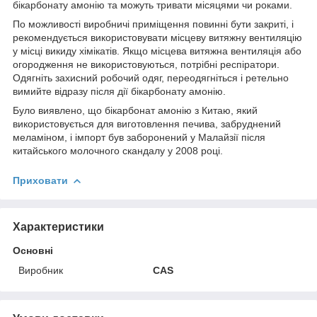
бікарбонату амонію та можуть тривати місяцями чи роками.
По можливості виробничі приміщення повинні бути закриті, і
рекомендується використовувати місцеву витяжну вентиляцію
у місці викиду хімікатів. Якщо місцева витяжна вентиляція або
огородження не використовуються, потрібні респіратори.
Одягніть захисний робочий одяг, переодягніться і ретельно
вимийте відразу після дії бікарбонату амонію.
Було виявлено, що бікарбонат амонію з Китаю, який
використовується для виготовлення печива, забруднений
меламіном, і імпорт був заборонений у Малайзії після
китайського молочного скандалу у 2008 році.
Приховати
Характеристики
Основні
Виробник
CAS