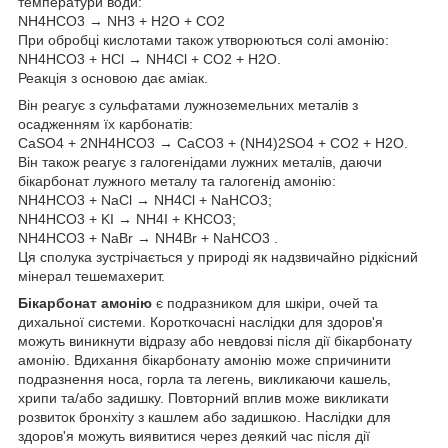
температури води:
NH4HCO3 → NH3 + H2O + CO2
При обробці кислотами також утворюються солі амонію:
NH4HCO3 + HCl → NH4Cl + CO2 + H2O.
Реакція з основою дає аміак.
Він реагує з сульфатами лужноземельних металів з
осадженням їх карбонатів:
CaSO4 + 2NH4HCO3 → CaCO3 + (NH4)2SO4 + CO2 + H2O.
Він також реагує з галогенідами лужних металів, даючи
бікарбонат лужного металу та галогенід амонію:
NH4HCO3 + NaCl → NH4Cl + NaHCO3;
NH4HCO3 + KI → NH4I + KHCO3;
NH4HCO3 + NaBr → NH4Br + NaHCO3 .
Ця сполука зустрічається у природі як надзвичайно рідкісний
мінерал тешемахерит.
Бікарбонат амонію
є подразником для шкіри, очей та
дихальної системи. Короткочасні наслідки для здоров'я
можуть виникнути відразу або невдовзі після дії бікарбонату
амонію. Вдихання бікарбонату амонію може спричинити
подразнення носа, горла та легень, викликаючи кашель,
хрипи та/або задишку. Повторний вплив може викликати
розвиток бронхіту з кашлем або задишкою. Наслідки для
здоров'я можуть виявитися через деякий час після дії