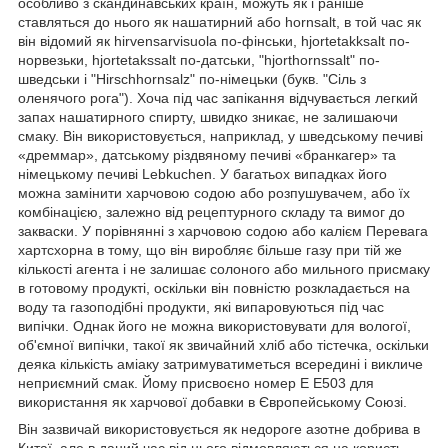
особливо з скандинавських країн, можуть як і раніше
ставляться до нього як нашатирний або hornsalt, в той час як
він відомий як hirvensarvisuola по-фінськи, hjortetakksalt по-
норвезьки, hjortetakssalt по-датськи, "hjorthornssalt" по-
шведськи і "Hirschhornsalz" по-німецьки (букв. "Сіль з
оленячого рога"). Хоча під час запікання відчувається легкий
запах нашатирного спирту, швидко зникає, не залишаючи
смаку. Він використовується, наприклад, у шведському печиві
«дреммар», датському різдвяному печиві «бранкагер» та
німецькому печиві Lebkuchen. У багатьох випадках його
можна замінити харчовою содою або розпушувачем, або їх
комбінацією, залежно від рецептурного складу та вимог до
закваски. У порівнянні з харчовою содою або калієм Перевага
хартсхорна в тому, що він виробляє більше газу при тій же
кількості агента і не залишає солоного або мильного присмаку
в готовому продукті, оскільки він повністю розкладається на
воду та газоподібні продукти, які випаровуються під час
випічки. Однак його не можна використовувати для вологої,
об'ємної випічки, такої як звичайний хліб або тістечка, оскільки
деяка кількість аміаку затримуватиметься всередині і викличе
неприємний смак. Йому присвоєно номер E E503 для
використання як харчової добавки в Європейському Союзі.
Він зазвичай використовується як недороге азотне добрива в
Китаї, але в даний час від нього відмовляються на користь