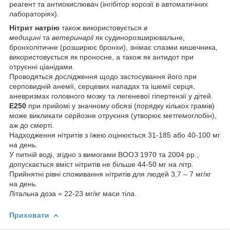
реагент та антиокислювач (інгібітор корозії в автоматичних
лабораторіях).
Нітрит натрію
також використовується
в
медицині
та
ветеринарії
як судинорозширювальне,
бронхолітичне (розширює бронхи), знімає спазми кишечника,
використовується як проносне, а також як антидот при
отруєнні ціанідами.
Проводяться дослідження щодо застосування його при
серповидній анемії, серцевих нападах та ішемії серця,
аневризмах головного мозку та легеневої гіпертензії у дітей.
E250
при прийомі у значному обсязі (порядку кількох грамів)
може викликати серйозне отруєння (утворює метгемоглобін),
аж до смерті.
Надходження нітритів з їжею оцінюється 31-185 або 40-100 мг
на день.
У питній воді, згідно з вимогами ВООЗ 1970 та 2004 рр.,
допускається вміст нітритів не більше 44-50 мг на літр.
Прийнятні рівні споживання нітритів для людей 3,7 – 7 мг/кг
на день.
Літальна доза = 22-23 мг/кг маси тіла.
Приховати