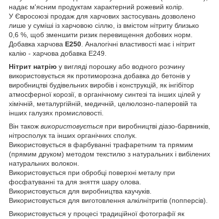
надає м'ясним продуктам характерний рожевий колір.
У Євросоюзі продаж для харчових застосувань дозволено
лише у суміші із харчовою сіллю, із вмістом нітриту близько
0,6 %, щоб зменшити ризик перевищення добових норм.
Добавка харчова
E250
. Аналогічні властивості має і нітрит
калію - харчова добавка E249.
Нітрит натрію
у вигляді порошку або водного розчину
використовується як протиморозна добавка до бетонів у
виробництві будівельних виробів і конструкцій, як інгібітор
атмосферної корозії, в органічному синтезі та інших цілей у
хімічній, металургійній, медичній, целюлозно-паперовій та
інших галузях промисловості.
Він також
використовується
при виробництві діазо-барвників,
нітросполук та інших органічних сполук.
Використовується в фарбуванні трафаретним та прямим
(прямим друком) методом текстилю з натуральних і вибілених
натуральних волокон.
Використовується при обробці поверхні металу при
фосфатуванні та для зняття шару олова.
Використовується для виробництва каучуків.
Використовується для виготовлення алкілнітритів (попперсів).
Використовується у процесі традиційної фотографії як