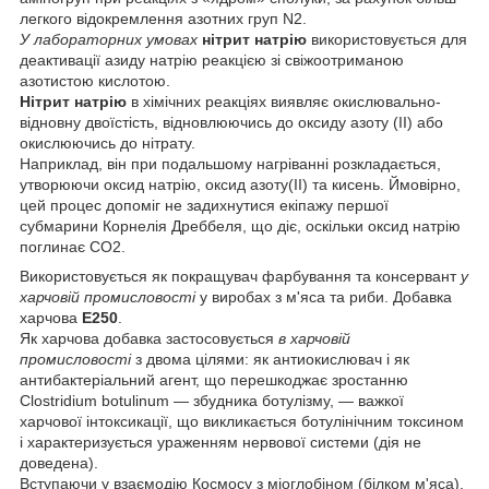
легкого відокремлення азотних груп N2.
У лабораторних умовах
нітрит натрію
використовується для
деактивації азиду натрію реакцією зі свіжоотриманою
азотистою кислотою.
Нітрит натрію
в хімічних реакціях виявляє окислювально-
відновну двоїстість, відновлюючись до оксиду азоту (II) або
окислюючись до нітрату.
Наприклад, він при подальшому нагріванні розкладається,
утворюючи оксид натрію, оксид азоту(II) та кисень. Ймовірно,
цей процес допоміг не задихнутися екіпажу першої
субмарини Корнелія Дреббеля, що діє, оскільки оксид натрію
поглинає CO2.
Використовується як покращувач фарбування та консервант
у
харчовій промисловості
у виробах з м'яса та риби. Добавка
харчова
E250
.
Як харчова добавка застосовується
в харчовій
промисловості
з двома цілями: як антиокислювач і як
антибактеріальний агент, що перешкоджає зростанню
Clostridium botulinum — збудника ботулізму, — важкої
харчової інтоксикації, що викликається ботулінічним токсином
і характеризується ураженням нервової системи (дія не
доведена).
Вступаючи у взаємодію Космосу з міоглобіном (білком м'яса),