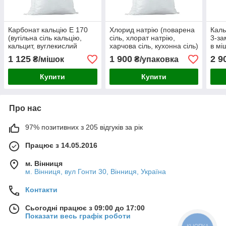
Карбонат кальцію E 170
Хлорид натрію (поварена
Кал
(вугільна сіль кальцію,
сіль, хлорат натрію,
3-за
кальцит, вуглекислий
харчова сіль, кухонна сіль)
в мі
кальцій) в мішках 25кг
в мішках 100 кг
1 125
1 900
2 9
₴/мішок
₴/упаковка
Купити
Купити
Про нас
97% позитивних з 205 відгуків за рік
Працює з 14.05.2016
м. Вінниця
м. Вінниця, вул Гонти 30, Вінниця, Україна
Контакти
Сьогодні працює з 09:00 до 17:00
Показати весь графік роботи