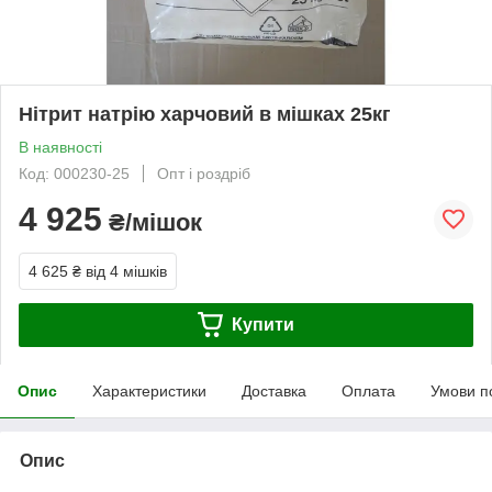
Нітрит натрію харчовий в мішках 25кг
В наявності
Код: 000230-25
Опт і роздріб
4 925
₴/мішок
4 625 ₴
від 4 мішків
Купити
Опис
Характеристики
Доставка
Оплата
Умови п
Опис