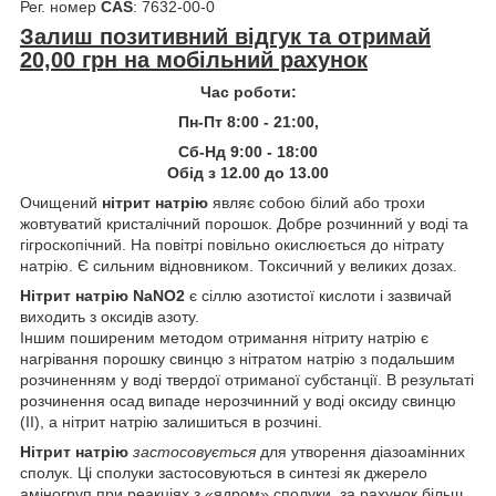
Рег. номер
CAS
: 7632-00-0
Залиш позитивний відгук та отримай
20,00 грн на мобільний рахунок
Час роботи:
Пн-Пт 8:00 - 21:00,
Сб-Нд 9:00 - 18:00
Обід з 12.00 до 13.00
Очищений
нітрит натрію
являє собою білий або трохи
жовтуватий кристалічний порошок. Добре розчинний у воді та
гігроскопічний. На повітрі повільно окислюється до нітрату
натрію. Є сильним відновником. Токсичний у великих дозах.
Нітрит натрію NaNO2
є сіллю азотистої кислоти і зазвичай
виходить з оксидів азоту.
Іншим поширеним методом отримання нітриту натрію є
нагрівання порошку свинцю з нітратом натрію з подальшим
розчиненням у воді твердої отриманої субстанції. В результаті
розчинення осад випаде нерозчинний у воді оксиду свинцю
(II), а нітрит натрію залишиться в розчині.
Нітрит натрію
застосовується
для утворення діазоамінних
сполук. Ці сполуки застосовуються в синтезі як джерело
аміногруп при реакціях з «ядром» сполуки, за рахунок більш