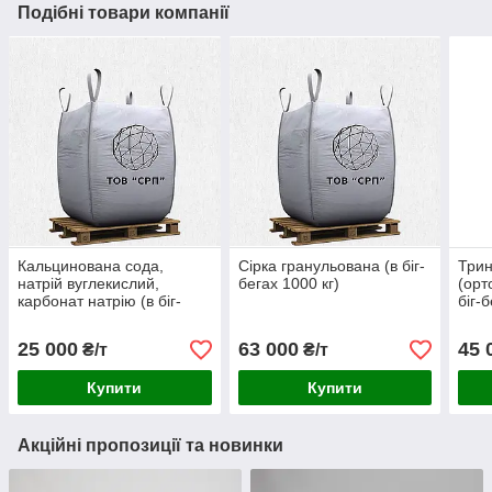
Подібні товари компанії
Кальцинована сода,
Сірка гранульована (в біг-
Три
натрій вуглекислий,
бегах 1000 кг)
(орт
карбонат натрію (в біг-
біг-
бегах 1000кг)
25 000
63 000
45 
₴/т
₴/т
Купити
Купити
Акційні пропозиції та новинки