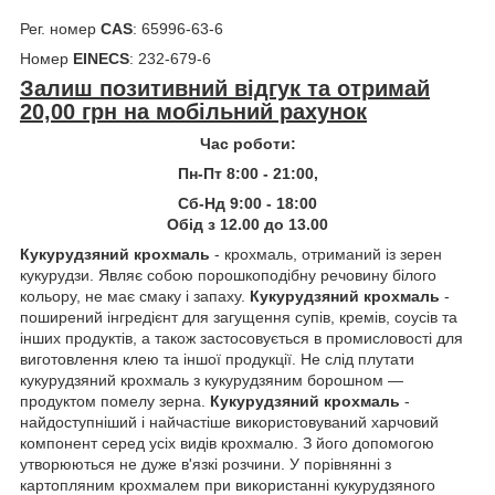
Рег. номер
CAS
: 65996-63-6
Номер
EINECS
: 232-679-6
Залиш позитивний відгук та отримай
20,00 грн на мобільний рахунок
Час роботи:
Пн-Пт 8:00 - 21:00,
Сб-Нд 9:00 - 18:00
Обід з 12.00 до 13.00
Кукурудзяний крохмаль
- крохмаль, отриманий із зерен
кукурудзи. Являє собою порошкоподібну речовину білого
кольору, не має смаку і запаху.
Кукурудзяний крохмаль
-
поширений інгредієнт для загущення супів, кремів, соусів та
інших продуктів, а також застосовується в промисловості для
виготовлення клею та іншої продукції. Не слід плутати
кукурудзяний крохмаль з кукурудзяним борошном —
продуктом помелу зерна.
Кукурудзяний крохмаль
-
найдоступніший і найчастіше використовуваний харчовий
компонент серед усіх видів крохмалю. З його допомогою
утворюються не дуже в'язкі розчини. У порівнянні з
картопляним крохмалем при використанні кукурудзяного