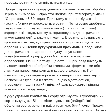
порошку розчини не мутніють після згущення.
Процес отримання кукурудзяного крохмалю включає обробку
зерна в 0,2% розчині сірчистої кислоти при температурі 48-50
°C протягом 48-50 годин. При цьому зерна розбухають і
частина їх вмісту переходить в розчин. Потім зерно дроблять,
відокремлюють від отриманої маси (так званої «кашки»)
зародки, які в подальшому використовують для отримання
кукурудзяної олії, а також клітковину. В результаті отримують
крохмаль і глютен, відокремлюваний в процесі подальшої
обробки. Очищений
кукурудзяний крохмаль
зневоднюють
для отримання товарного продукту. Існує також
модифікований
кукурудзяний крохмаль
– термічно
оброблений. Різниця в тому, що останній різновид виходить
шляхом спеціальної обробки кислотами, ферментами або
лужними наповнювачами для кращого засвоєння. При
контакті з водою перетворюється в непрозорий клейстер з
невисоким ступенем в'язкості. Швидко відстоюється,
утворюючи на дні густий і щільний шар крохмалю і рідина
молочного кольору зверху.
Кукурудзяний крохмаль
I сорту отримують із зубоподібних
сортів кукурудзи. Він не містить домішок (найдрібніші
оболонки зерна, зольні в-ва), а тому має білий колір. Продукт
II сорту отримують з напівзубовидних сортів кукурудзи. Він теж