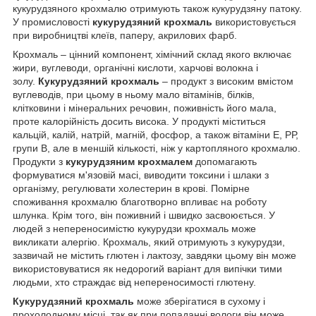
кукурудзяного крохмалю отримують також кукурудзяну патоку.
У промисловості
кукурудзяний крохмаль
використовується
при виробництві клеїв, паперу, акрилових фарб.
Крохмаль – цінний компонент, хімічний склад якого включає
жири, вуглеводи, органічні кислоти, харчові волокна і
золу.
Кукурудзяний крохмаль
– продукт з високим вмістом
вуглеводів, при цьому в ньому мало вітамінів, білків,
клітковини і мінеральних речовин, поживність його мала,
проте калорійність досить висока. У продукті міститься
кальцій, калій, натрій, магній, фосфор, а також вітаміни Е, РР,
групи В, але в меншій кількості, ніж у картопляного крохмалю.
Продукти з
кукурудзяним крохмалем
допомагають
формуватися м'язовій масі, виводити токсини і шлаки з
організму, регулювати холестерин в крові. Помірне
споживання крохмалю благотворно впливає на роботу
шлунка. Крім того, він поживний і швидко засвоюється. У
людей з непереносимістю кукурудзи крохмаль може
викликати алергію. Крохмаль, який отримують з кукурудзи,
зазвичай не містить глютен і лактозу, завдяки цьому він може
використовуватися як недорогий варіант для випічки тими
людьми, хто страждає від непереносимості глютену.
Кукурудзяний крохмаль
може зберігатися в сухому і
прохолодному місці, так як при попаданні вологи він може