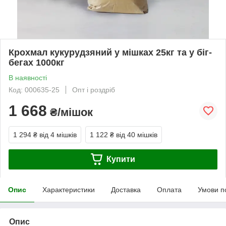
Крохмал кукурудзяний у мішках 25кг та у біг-
бегах 1000кг
В наявності
Код: 000635-25
Опт і роздріб
1 668
₴/мішок
1 294 ₴
від 4 мішків
1 122 ₴
від 40 мішків
Купити
Опис
Характеристики
Доставка
Оплата
Умови п
Опис