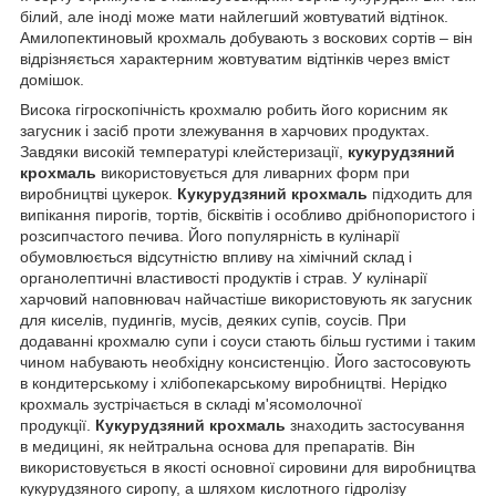
білий, але іноді може мати найлегший жовтуватий відтінок.
Амилопектиновый крохмаль добувають з воскових сортів – він
відрізняється характерним жовтуватим відтінків через вміст
домішок.
Висока гігроскопічність крохмалю робить його корисним як
загусник і засіб проти злежування в харчових продуктах.
Завдяки високій температурі клейстеризації,
кукурудзяний
крохмаль
використовується для ливарних форм при
виробництві цукерок.
Кукурудзяний крохмаль
підходить для
випікання пирогів, тортів, бісквітів і особливо дрібнопористого і
розсипчастого печива. Його популярність в кулінарії
обумовлюється відсутністю впливу на хімічний склад і
органолептичні властивості продуктів і страв. У кулінарії
харчовий наповнювач найчастіше використовують як загусник
для киселів, пудингів, мусів, деяких супів, соусів. При
додаванні крохмалю супи і соуси стають більш густими і таким
чином набувають необхідну консистенцію. Його застосовують
в кондитерському і хлібопекарському виробництві. Нерідко
крохмаль зустрічається в складі м'ясомолочної
продукції.
Кукурудзяний крохмаль
знаходить застосування
в медицині, як нейтральна основа для препаратів. Він
використовується в якості основної сировини для виробництва
кукурудзяного сиропу, а шляхом кислотного гідролізу