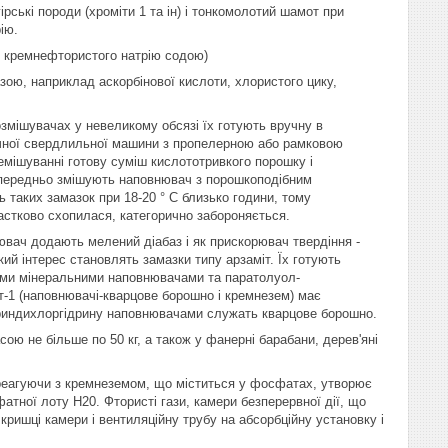
ірські породи (хроміти 1 та ін) і тонкомолотий шамот при
ію.
ї кремнефтористого натрію содою)
ою, наприклад аскорбінової кислоти, хлористого цику,
озмішувачах у невеликому обсязі їх готують вручну в
тичної свердлильної машини з пропелерною або рамковою
емішуванні готову суміш кислототривкого порошку і
попередньо змішують наповнювач з порошкоподібним
 таких замазок при 18-20 ° С близько години, тому
астково схопилася, категорично забороняється.
нювач додають мелений діабаз і як прискорювач твердіння -
ий інтерес становлять замазки типу арзаміт. Їх готують
ими мінеральними наповнювачами та паратолуол-
т-1 (наповнювачі-кварцове борошно і кремнезем) має
ліцериндихлоргідрину наповнювачами служать кварцове борошно.
ою не більше по 50 кг, а також у фанерні барабани, дерев'яні
 реагуючи з кремнеземом, що міститься у фосфатах, утворює
тної лоту Н20. Фтористі гази, камери безперервної дії, що
кришці камери і вентиляційну трубу на абсорбційну установку і