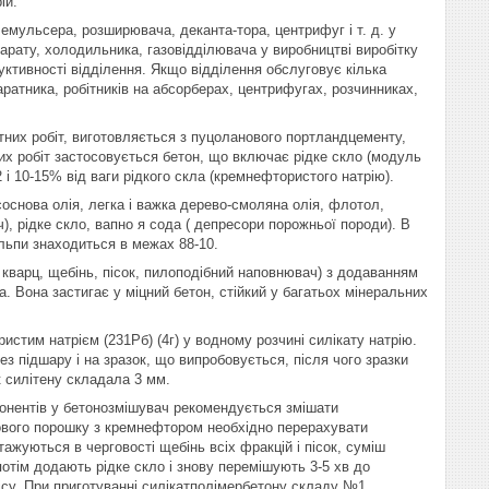
ій.
емульсера, розширювача, деканта-тора, центрифуг і т. д. у
парату, холодильника, газовідділювача у виробництві виробітку
уктивності відділення. Якщо відділення обслуговує кілька
аратника, робітників на абсорберах, центрифугах, розчинниках,
.
них робіт, виготовляється з пуцоланового портландцементу,
их робіт застосовується бетон, що включає рідке скло (модуль
 і 10-15% від ваги рідкого скла (кремнефтористого натрію).
основа олія, легка і важка дерево-смоляна олія, флотол,
ч), рідке скло, вапно я сода ( депресори порожньої породи). В
ьпи знаходиться в межах 88-10.
, кварц, щебінь, пісок, пилоподібний наповнювач) з додаванням
. Вона застигає у міцний бетон, стійкий у багатьох мінеральних
стим натрієм (231Рб) (4г) у водному розчині силікату натрію.
 підшару і на зразок, що випробовується, після чого зразки
к силітену складала 3 мм.
мпонентів у бетонозмішувач рекомендується змішати
тового порошку з кремнефтором необхідно перерахувати
жуються в черговості щебінь всіх фракцій і пісок, суміш
тім додають рідке скло і знову перемішують 3-5 хв до
ісу. При приготуванні силікатполімербетону складу №1