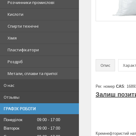
Розчинники промислові
Кислоти
Спирти технічні
Хімія
Пластифікатори
Роздріб
Опис
Харак
Метали, сплави та припої
О нас
Рег. номер
CAS
: 1689
Залиш позити
Отзывы
ГРАФІК РОБОТИ
Понеділок
09:00
17:00
Вівторок
09:00
17:00
Кремнефтористий натр