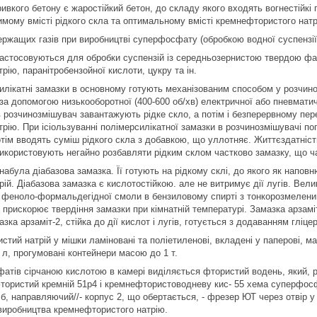
вкого бетону є жаростійкий бетон, до складу якого входять вогнестійкі г
мому вмісті рідкого скла та оптимальному вмісті кремнефтористого натр
ржащих газів при виробництві суперфосфату (обробкою водної суспензі
застосовуються для обробки суспензій із середньозернистою твердою фаз
ію, паранітробензойної кислоти, цукру та ін.
силікатні замазки в основному готують механізованим способом у розчин
 за допомогою низькооборотної (400-600 об/хв) електричної або пневма
 розчинозмішувач завантажують рідке скло, а потім і безперервному пер
рію. При ісіользуванні полімерсилікатної замазки в розчинозмішувачі 
тім вводять суміш рідкого скла з добавкою, що уллотняє. Життєздатність
икористовують негайно розбавляти рідким склом частково замазку, що ч
абула діабазова замазка. Її готують на рідкому склі, до якого як напов
й. Діабазова замазка є кислотостійкою. але не витримує дії лугів. Велик
 феноло-формальдегідної смоли в бензиловому спирті з тонкорозмелен
рискорює твердіння замазки при кімнатній температурі. Замазка арзамі
мазка арзаміт-2, стійка до дії кислот і лугів, готується з додаванням г
ий натрій у мішки ламіновані та поліетиленові, вкладені у паперові, мас
 л, прогумовані контейнери масою до 1 т.
атів сірчаною кислотою в камері виділяється фтористий водень, який,
тористий кремній 51р4 і кремнефтористоводневу кис- 55 хема суперфосфа
, направляючий//- корпус 2, що обертається, - фрезер ЮТ через отвір у 
виробництва кремнефтористого натрію.