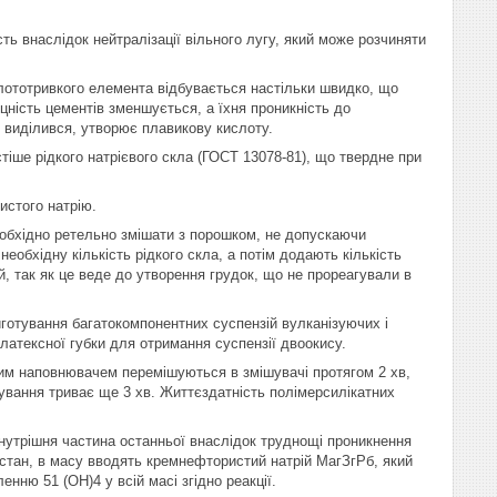
ть внаслідок нейтралізації вільного лугу, який може розчиняти
ототривкого елемента відбувається настільки швидко, що
цність цементів зменшується, а їхня проникність до
 виділився, утворює плавикову кислоту.
астіше рідкого натрієвого скла (ГОСТ 13078-81), що твердне при
истого натрію.
обхідно ретельно змішати з порошком, не допускаючи
еобхідну кількість рідкого скла, а потім додають кількість
 так як це веде до утворення грудок, що не прореагували в
готування багатокомпонентних суспензій вулканізуючих і
 латексної губки для отримання суспензії двоокису.
ним наповнювачем перемішуються в змішувачі протягом 2 хв,
ування триває ще 3 хв. Життєздатність полімерсилікатних
внутрішня частина останньої внаслідок труднощі проникнення
стан, в масу вводять кремнефтористий натрій МагЗгРб, який
нню 51 (ОН)4 у всій масі згідно реакції.