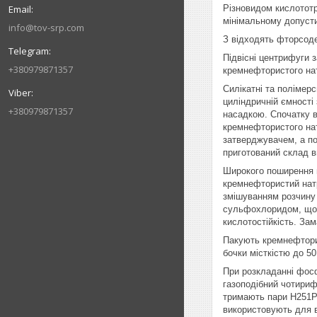
Різновидом кислототри
мінімальному допусти
info@tov-srp.com
З відходять фторсоде
Підвісні центрифуги 
+380979871357
кремнефтористого натр
Силікатні та полімер
циліндричній ємності
+380979871357
насадкою. Спочатку в
кремнефтористого нат
затверджувачем, а по
приготований склад в
Широкого поширення н
кремнефтористий натрі
змішуванням розчину
сульфохлоридом, що п
кислотостійкість. За
Пакують кремнефторист
бочки місткістю до 50
При розкладанні фосф
газоподібний чотириф
тримають пари Н251Рб
використовують для 