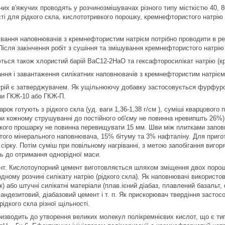
них в'яжучих проводять у розчинозмішувачах різного типу місткістю 40, 
сті для рідкого скла, кислототривкого порошку, кремнефтористого натрію
вання наповнювачів з кремнефтористим натрієм потрібно проводити в ре
Після закінчення робіт з сушіння та змішування кремнефтористого натрію
ься також хлористий барій ВаС12-2НаО та гексафторосилікат натрію (к
ння і завантаження силікатних наповнювачів з кремнефтористим натрієм 
рій є затверджувачем. Як ущільнюючу добавку застосовується фурфур
ини ГКЖ-10 або ГКЖ-П.
рок готують з рідкого скла (уд. ваги 1,36-1,38 г/см ), суміші кварцовог
при кожному струшуванні до постійного об'єму не повинна нревипшть 26%
кого прошарку не повинна перевищувати 15 мм. Шви між плитками запо
того мінерального наповнювача, 15% бітуму та 3% нафталіну. Для пригот
сірку. Потім суміш при повільному нагріванні, з метою запобігання вигор
ь до отримання однорідної маси.
нт. Кислотоупорний цемент виготовляється шляхом зміщення двох порош
одному розчині силікату натрію (рідкого скла). Як наповнювачі використо
ок) або штучні силікатні матеріали (плав.ієний діабаз, плавлений базальт
андезитовий, діабазовий цемент і т. п. Як прискорювач твердіння засто
 рідкого скла різної щільності.
изводить до утворення великих молекул полікремнієвих кислот, що є ти