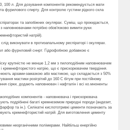
80, 100 л. Для дозування компонентів рекомендується мати
 та фурилового спирту. Для контролю густини рідкого скла
спіраторах та запобіжних окулярах. Суміш, що прокидається,
 з наповнювачами потрібно обов'язково вимити руки.
ремнефтористий натрій).
слід виконувати в протизапальному респіраторі і окулярах.
ол або фурнловий сннрт. Гідрофобною добавкою є
о піску крупністю не менше 1,2 мм з пилоподібним наповнювачем
) і кремнефтористого натрію, що є прискорювачем твердіння.
внюють арзами-замазкою або мастикою, що складається з 50%
ування мастики розігрітий до 160 С бітум при постійному
яння сірки, додають наповнювач і нафталін і всі ко.мноненты
коподібних компонентів - наповнювача і прискорювача
вують подрібнені багаті кремнеземом природні породи (андезит,
, фарфор та ін.). Силікатні кислототривкі цементи позначають за
совують кремнефтористий натрій. Для виготовлення цементу
повими неорганічними полімерами. Найбільш енергійно