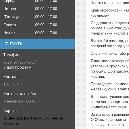
Середа
09:00
17:00
Частка масою кремне
Четвер
09:00
17:00
Кремнефтористий натр
кремнезем.
Пʼятниця
09:00
17:00
Слід уникати надлиш
Субота
09:00
17:00
робота з ним стає ду
Неділя
09:00
17:00
мінеральних кислот з
Лугостійкі замазки, р
КОНТАКТИ
введенні затверджува
Спільний помел або р
Якщо кислотоупорний 
+380 (97) 987-13-57
утворення грудочок у 
Відділ продажу
порошку, що віддозує
мастиці.
ТОВ "СРП"
Прикладами промислов
желатинуючих агентів 
Для приготування ком
Менеджер ТОВ СРП
після чого вводиться
композицій становить 
За наявності наповню
м. Вінниця, вул Гонти 30, Вінниця,
СО2 залишається м'як
Україна
скорочує тривалість п