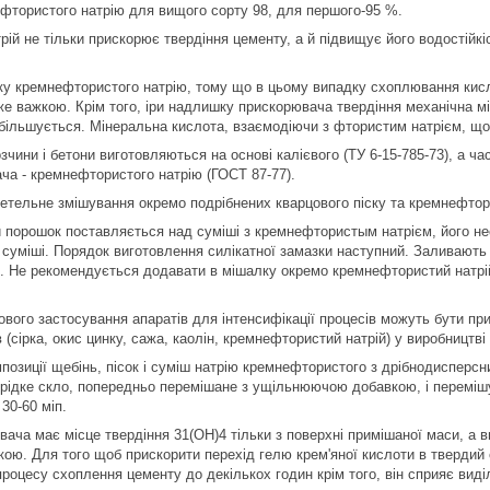
фтористого натрію для вищого сорту 98, для першого-95 %.
ій не тільки прискорює твердіння цементу, а й підвищує його водостійкіс
ку кремнефтористого натрію, тому що в цьому випадку схоплювання кисл
же важкою. Крім того, іри надлишку прискорювача твердіння механічна мі
більшується. Мінеральна кислота, взаємодіючи з фтористим натрієм, що
озчини і бетони виготовляються на основі калієвого (ТУ 6-15-785-73), а ч
ча - кремнефтористого натрію (ГОСТ 87-77).
етельне змішування окремо подрібнених кварцового піску та кремнефтор
порошок поставляється над суміші з кремнефтористым натрієм, його не
суміші. Порядок виготовлення силікатної замазки наступний. Заливають н
. Не рекомендується додавати в мішалку окремо кремнефтористий натрій,
ого застосування апаратів для інтенсифікації процесів можуть бути при
(сірка, окис цинку, сажа, каолін, кремнефтористий натрій) у виробництві
позиції щебінь, пісок і суміш натрію кремнефтористого з дрібнодисперс
 рідке скло, попередньо перемішане з ущільнюючою добавкою, і переміш
30-60 міп.
вача має місце твердіння 31(ОН)4 тільки з поверхні примішаної маси, а 
ою. Для того щоб прискорити перехід гелю крем'яної кислоти в твердий 
роцесу схоплення цементу до декількох годин крім того, він сприяє виділе