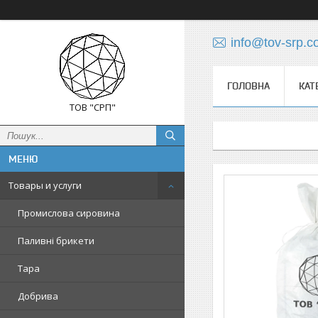
info@tov-srp.
ГОЛОВНА
КАТ
ТОВ "СРП"
Товары и услуги
Промислова сировина
Паливні брикети
Тара
Добрива