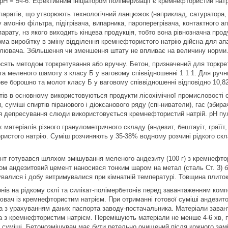
 рН = 5ч-6. Ефективним ініціатором полімеризації є кремнефтористий натр
паратів, що утворюють технологічний ланцюжок (наприклад, сатуратора, 
 амонію фільтра, підігрівача, випарника, пароперегрівача, контактного а
арату, нз якого виходить кінцева продукція, тобто вона рівнозначна прод
орма виробітку в зміну відділення кремнефтористого натрію дійсна для ап
алювача. Збільшення чи зменшення штату не впливає на величину норми
ять методом торкретування або вручну. Бетон, призначений для торкрет
та меленого шамоту з класу Б у ваговому співвідношенні 1 1 1. Для ручн
ове борошно та молот класу Б у ваговому співвідношенні відповідно 10,82
тів в основному використовуються продукти лісохімічної промисловості с
 суміші спиртів піранового і діоксанового ряду (спі-ниватели), гас (збира
я депресування слюди використовується кремнефтористий натрій. pH пул
 матеріалів різного гранулометричного складу (андезит, бештауїт, граїїт
ристого натрію. Суміш розчиняють у 35-38% водному розчині рідкого скла
т готувався шляхом змішування меленого андезиту (100 г) з кремнефтори
м андезитовий цемент наносився тонким шаром на метал (сталь Ст. 3) без
днувалися і добу витримувалися при кімнатній температурі. Товщина плито
онів на рідкому склі та силікат-полімербетонів перед завантаженням ко
вач із кремнефтористим натрієм. При отриманні готової суміші андези
а з урахуванням даних паспорта заводу-постачальника. Матеріали заванта
 з кремнефтористим натрієм. Перемішують матеріали не менше 4-6 хв, по
 суміші. Бетонозмішувач має бути ретельно очищений після кожного зам