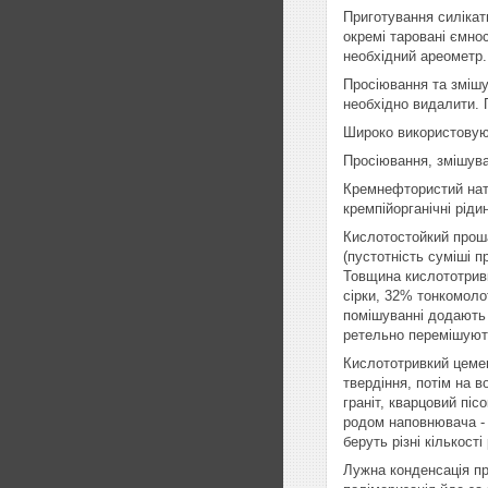
Приготування силікат
окремі таровані ємно
необхідний ареометр.
Просіювання та змішу
необхідно видалити. 
Широко використовуют
Просіювання, змішува
Кремнефтористий нат
кремпійорганічні рід
Кислотостойкий проша
(пустотність суміші 
Товщина кислототрив
сірки, 32% тонкомоло
помішуванні додають 
ретельно перемішуют
Кислототривкий цеме
твердіння, потім на в
граніт, кварцовий піс
родом наповнювача - 
беруть різні кількості
Лужна конденсація пр