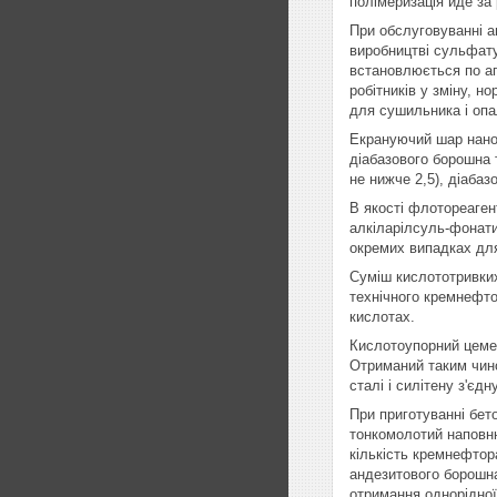
полімеризація йде за
При обслуговуванні а
виробництві сульфату
встановлюється по ап
робітників у зміну, н
для сушильника і оп
Екрануючий шар нанос
діабазового борошна 
не нижче 2,5), діабаз
В якості флотореаген
алкіларілсуль-фонати,
окремих випадках дл
Суміш кислототривких
технічного кремнефто
кислотах.
Кислотоупорний цемен
Отриманий таким чино
сталі і силітену з'є
При приготуванні бет
тонкомолотий наповню
кількість кремнефтор
андезитового борошна
отримання однорідної