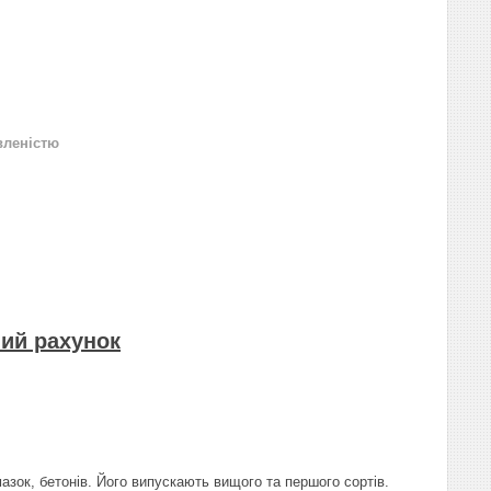
вленістю
ний рахунок
зок, бетонів. Його випускають вищого та першого сортів.