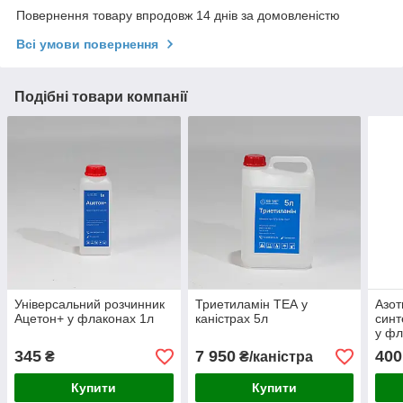
Повернення товару впродовж 14 днів за домовленістю
Всі умови повернення
Подібні товари компанії
Універсальний розчинник
Триетиламін ТЕА у
Азот
Ацетон+ у флаконах 1л
каністрах 5л
синт
у фл
345
7 950
400
₴
₴/каністра
Купити
Купити