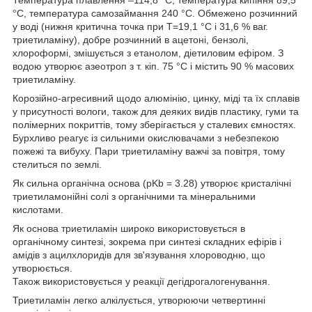
°C, температура самозаймання 240 °C. Обмежено розчинний
у воді (нижня критична точка при T=19,1 °C і 31,6 % ваг.
триетиламіну), добре розчинний в ацетоні, бензолі,
хлороформі, змішується з етанолом, діетиловим ефіром. З
водою утворює азеотроп з т. кіп. 75 °C і містить 90 % масових
триетиламіну.
Корозійно-агресивний щодо алюмінію, цинку, міді та їх сплавів
у присутності вологи, також для деяких видів пластику, гуми та
полімерних покриттів, тому зберігається у сталевих ємностях.
Бурхливо реагує із сильними окислювачами з небезпекою
пожежі та вибуху. Пари триетиламіну важчі за повітря, тому
стелиться по землі.
Як сильна органічна основа (pKb = 3.28) утворює кристалічні
триетиламонійні солі з органічними та мінеральними
кислотами.
Як основа триетиламін широко використовується в
органічному синтезі, зокрема при синтезі складних ефірів і
амідів з ацилхлоридів для зв'язування хлороводню, що
утворюється.
Також використовується у реакції дегідрогалогенування.
Триетиламін легко алкілується, утворюючи четвертинні