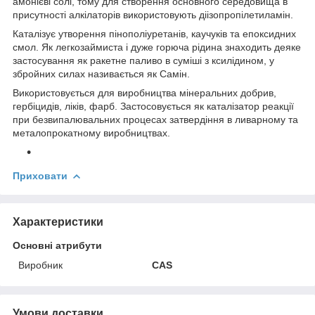
амонієві солі, тому для створення основного середовища в
присутності алкілаторів використовують діізопропілетиламін.
Каталізує утворення пінополіуретанів, каучуків та епоксидних
смол. Як легкозаймиста і дуже горюча рідина знаходить деяке
застосування як ракетне паливо в суміші з ксилідином, у
збройних силах називається як Самін.
Використовується для виробництва мінеральних добрив,
гербіцидів, ліків, фарб. Застосовується як каталізатор реакції
при безвипалювальних процесах затвердіння в ливарному та
металопрокатному виробництвах.
Приховати
Характеристики
Основні атрибути
Виробник
CAS
Умови доставки