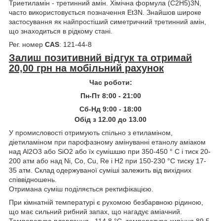
Триетиламін - третинний амін. Хімічна формула (C2H5)3N,
часто використовується позначення Et3N. Знайшов широке
застосування як найпростіший симетричний третинний амін,
що знаходиться в рідкому стані.
Рег. номер
CAS
: 121-44-8
Залиш позитивний відгук та отримай
20,00 грн на мобільний рахунок
Час роботи:
Пн-Пт 8:00 - 21:00
Сб-Нд 9:00 - 18:00
Обід з 12.00 до 13.00
У промисловості отримують спільно з етиламіном,
діетиламіном при парофазному амінуванні етанолу аміаком
над Al2O3 або SiO2 або їх сумішшю при 350-450 ° C і тиск 20-
200 атм або над Ni, Co, Cu, Re і H2 при 150-230 °C тиску 17-
35 атм. Склад одержуваної суміші залежить від вихідних
співвідношень.
Отримана суміш поділяється ректифікацією.
При кімнатній температурі є рухомою безбарвною рідиною,
що має сильний рибний запах, що нагадує аміачний.
Температура плавлення –114,8 °C, температура кипіння 89,5