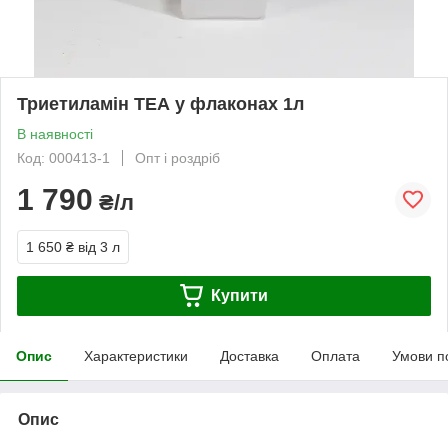
Триетиламін ТЕА у флаконах 1л
В наявності
Код: 000413-1
Опт і роздріб
1 790
₴/л
1 650 ₴
від 3 л
Купити
Опис
Характеристики
Доставка
Оплата
Умови п
Опис