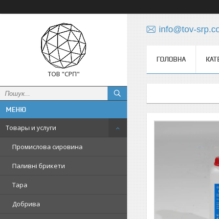
info@tov-srp.
ГОЛОВНА
КАТ
ТОВ "СРП"
Товары и услуги
Промислова сировина
Паливні брикети
Тара
Добрива