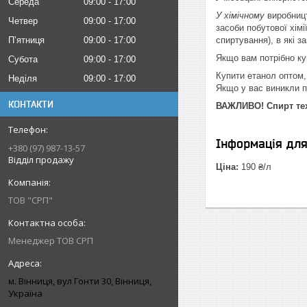
Середа
09:00
17:00
У хімічному
виробницт
Четвер
09:00
17:00
засоби побутової хім
Пʼятниця
09:00
17:00
спиртування), в які з
Якщо вам потрібно к
Субота
09:00
17:00
Купити етанол оптом, 
Неділя
09:00
17:00
Якщо у вас виникли пи
КОНТАКТИ
ВАЖЛИВО!
Спирт те
Інформація дл
+380 (97) 987-13-57
Відділ продажу
Ціна:
190 ₴/л
ТОВ "СРП"
Менеджер ТОВ СРП
м. Вінниця, вул Гонти 30, Вінниця,
Україна