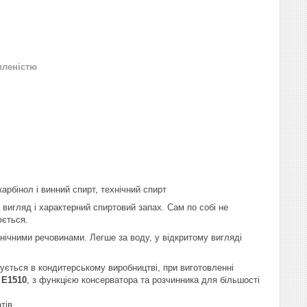
вленістю
арбінол і винний спирт, технічний спирт
 вигляд і характерний спиртовий запах. Сам по собі не
юється.
нічними речовинами. Легше за воду, у відкритому вигляді
ується в кондитерському виробництві, при виготовленні
Е1510
, з функцією консерватора та розчинника для більшості
тів.