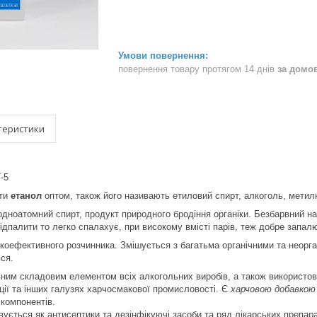
повернення товару протягом 14 днів
за домо
теристики
7-5
ити
етанол
оптом, також його називають етиловий спирт, алкоголь, метилк
одноатомний спирт, продукт природного бродіння органіки. Безбарвний на
ідпалити то легко спалахує, при високому вмісті парів, теж добре запал
коефективного розчинника. Змішується з багатьма органічними та неорга
ся.
ним складовим елементом всіх алкогольних виробів, а також використов
ції та інших галузях харчосмакової промисловості. Є
харчовою добавкою
компонентів.
ується як антисептики та дезінфікуючі засоби та ряд лікарських препара