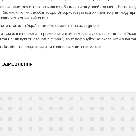
ві використовують як розчинник або пластифікуючий елемент. Із застос
ії, безліч миючих засобів тощо. Використовується як паливо у вигляді п
аправляється чистий спирт.
упити
етанол
в Україні, ви потрапили точно за адресою
а також інші спирти та розчинники можна у нас з доставкою по всій Украї
тання, як купити етанол в Україні, то телефонуйте за вказаними в конта
хнічний
– не придатний для вживання з питною метою!
я замовлення