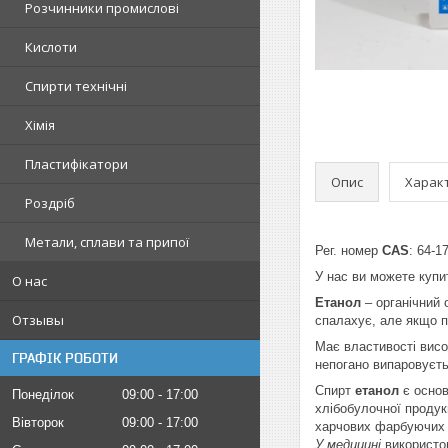
Розчинники промислові
Кислоти
Спирти технічні
Хімія
Пластифікатори
Опис
Харак
Роздріб
Метали, сплави та припої
Рег. номер
CAS
: 64-1
У нас ви можете куп
О нас
Етанол
– органічний 
Отзывы
спалахує, але якщо п
Має властивості висо
ГРАФІК РОБОТИ
непогано випаровуєть
Спирт
етанол
є основ
Понеділок
09:00
17:00
хлібобулочної продук
Вівторок
09:00
17:00
харчових фарбуючих 
У медицині
використов