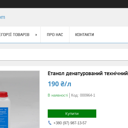
com
ЕГОРІЇ ТОВАРІВ
ПРО НАС
КОНТАКТИ
Етанол денатурований технічний
190 ₴/л
В наявності
Код:
000964-1
Купити
+380 (97) 987-13-57