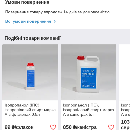
Умови повернення
Повернення товару впродовж 14 днів за домовленістю
Всі умови повернення
Подібні товари компанії
Ізопропанол (ІПС),
Ізопропанол (ІПС),
Ізоп
ізопропіловий спирт марка
ізопропіловий спирт марка
ізоп
А в флаконах 0,5л
А в каністрах 5л
А в 
(виробництво Китай)
(виробництво Китай)
(вир
103
99
850
₴/флакон
₴/каністра
євр