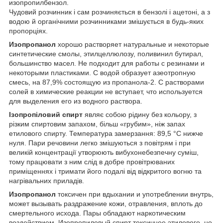
изопропилбензол.
Чудовий розчинник і сам розчиняється в бензолі і ацетоні, а з
водою й органічними розчинниками змішується в будь-яких
пропорціях.
Изопропанол
хорошо растворяет натуральные и некоторые
синтетические смолы, этилцеллюлозу, поливинил бутирал,
большинство масел. Не подходит для работы с резинами и
некоторыми пластиками. С водой образует азеотропную
смесь, на 87,9% состоящую из пропанола-2. С растворами
солей в химические реакции не вступает, что используется
для выделения его из водного раствора.
Ізопропіловий спирт
являє собою рідину без кольору, з
різким спиртовим запахом, більш «грубим», ніж запах
етилового спирту. Температура замерзання: 89,5 °С нижче
нуля. Пари речовини легко змішуються з повітрям і при
великій концентрації утворюють вибухонебезпечну суміш,
тому працювати з ним слід в добре провітрюваних
приміщеннях і тримати його подалі від відкритого вогню та
нагрівальних приладів.
Изопропанол
токсичен при вдыхании и употреблении внутрь,
может вызывать раздражение кожи, отравления, вплоть до
смертельного исхода. Пары обладают наркотическим
воздействием. Изопропиловый спирт токсичнее этилового, но