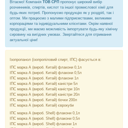
Вітаємо! Компанія
ТОВ СРП
пропонує широкий вибір
розчинників, спиртів, кислот та іншої промислової хімії для
будь-яких потреб. Пропонуємо продукцію як у роздріб, так і
оптом. Ми працюємо з малими підприємствами, великими
корпораціями та індивідуальними клієнтами. Окрім наявної
продукції, ми маємо можливість імпортувати будь-яку хімічну
сировину на вигідних умовах. Звертайтеся для отримання
актуальної ціни!
Ізопропанол (ізопропіловий спирт, ІПС) фасується в:
ІПС марка А (вироб. Китай) флакони 0,1л
ІПС марка А (вироб. Китай) флакони 0,5л
ІПС марка А (вироб. Китай) флакони 1л
ІПС марка А (вироб. Китай) каністри 5л
ІПС марка А (вироб. Китай) каністри 10л
ІПС марка А (вироб. Китай) каністри 20л
ІПС марка А (вироб. Китай) бочки 200л
ІПС марка А (вироб. Китай) єврокуби
ІПС марка А (вироб. Shell) флакони 0,1л
ІПС марка А (вироб. Shell) флакони 0,5л
ІПС марка А (вироб. Shell) флакони 1л