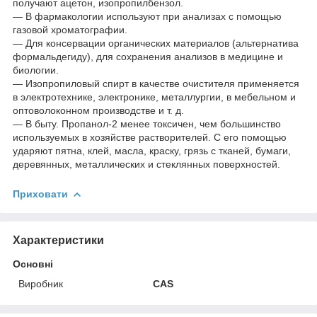
получают ацетон, изопропилбензол.
— В фармакологии используют при анализах с помощью
газовой хроматографии.
— Для консервации органических материалов (альтернатива
формальдегиду), для сохранения анализов в медицине и
биологии.
— Изопропиловый спирт в качестве очистителя применяется
в электротехнике, электронике, металлургии, в мебельном и
оптоволоконном производстве и т. д.
— В быту. Пропанол-2 менее токсичен, чем большинство
используемых в хозяйстве растворителей. С его помощью
ударяют пятна, клей, масла, краску, грязь с тканей, бумаги,
деревянных, металлических и стеклянных поверхностей.
Приховати
Характеристики
Основні
Виробник
CAS