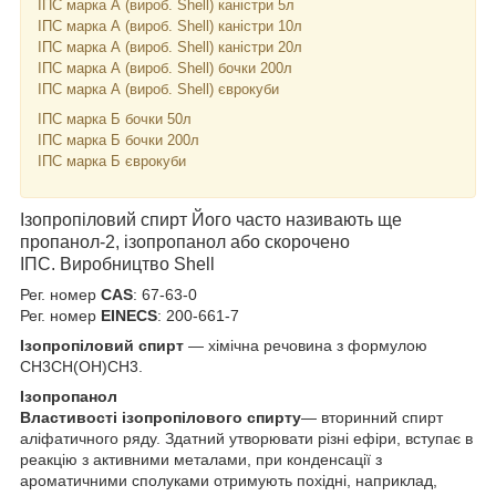
ІПС марка А (вироб. Shell) каністри 5л
ІПС марка А (вироб. Shell) каністри 10л
ІПС марка А (вироб. Shell) каністри 20л
ІПС марка А (вироб. Shell) бочки 200л
ІПС марка А (вироб. Shell) єврокуби
ІПС марка Б бочки 50л
ІПС марка Б бочки 200л
ІПС марка Б єврокуби
Ізопропіловий спирт Його часто називають ще
пропанол-2, ізопропанол або скорочено
ІПС. Виробництво Shell
Рег. номер
CAS
: 67-63-0
Рег. номер
EINECS
: 200-661-7
Ізопропіловий спирт
— хімічна речовина з формулою
CH3CH(OH)CH3.
Ізопропанол
Властивості ізопропілового спирту
— вторинний спирт
аліфатичного ряду. Здатний утворювати різні ефіри, вступає в
реакцію з активними металами, при конденсації з
ароматичними сполуками отримують похідні, наприклад,