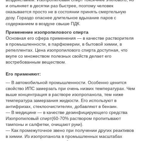
и опьяняет в десятки раз быстрее, поэтому человек
оказывается просто не в состоянии принять смертельную
дозу. Гораздо опаснее длительное вдыхание паров с
содержанием в воздухе свыше ПДК.
Применение изопропилового спирта
Основная его сфера применения — в качестве растворителя
в промышленности, в парфюмерии, в бытовой химии, в
репеллентах. Цена изопропилового спирта доступная, что
вкупе со множеством полезных свойств делает его
востребованным веществом.
Его применяют:
— В автомобильной промышленности. Особенно ценится
свойство ИПС замерзать при очень низких температурах. Чем
выше концентрация в растворе изопропанола, тем ниже
температура замерзания жидкости. Его используют в
антифризах, стеклоочистителях, добавляют в бензин.
— В медицине — в качестве дезинфицирующего средства
Изопропиловый спирт(60-70% раствором пропитывают
тампоны и салфетки, очищают руки).
— Как промежуточное звено при получении других реактивов
в химии. Из изопропанола в промышленных масштабах