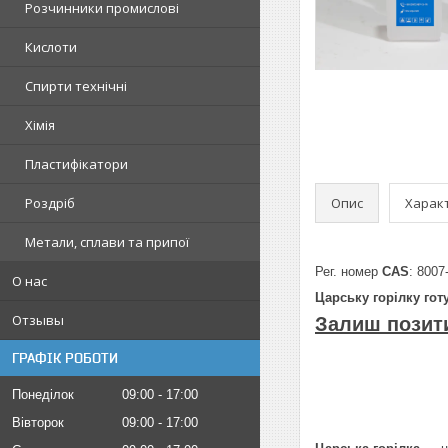
Розчинники промислові
Кислоти
Спирти технічні
Хімія
Пластифікатори
Опис
Харак
Роздріб
Метали, сплави та припої
Рег. номер
CAS
: 8007
О нас
Царську горілку го
Отзывы
Залиш позити
ГРАФІК РОБОТИ
Понеділок
09:00
17:00
Вівторок
09:00
17:00