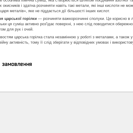
 особлива хімічна суміш, яка створюється шляхом поєднання азотної та 
 окисників і здатна розчиняти навіть такі метали, які інші кислоти не 
аря металів», яке не піддається дії більшості інших кислот.
я царської горілки
— розчиняти важкорозчинні сполуки. Це корисно в 
льки ця суміш активно роз'їдає поверхні, з нею слід поводитися обережн
ом для рук і очей.
востям царська горілка стала незамінною у роботі з металами, а також 
ійну активність, тому її слід зберігати у відповідних умовах і використ
я замовлення