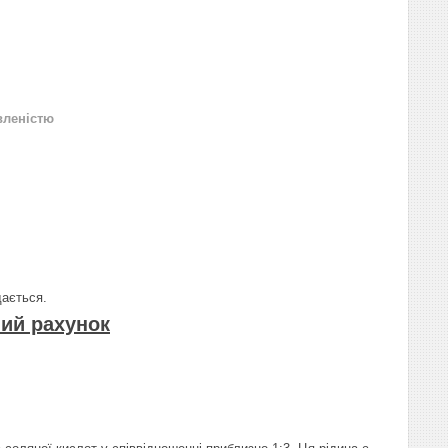
вленістю
дається.
ний рахунок