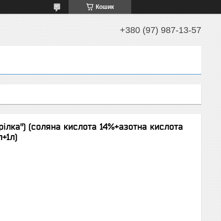
Кошик
+380 (97) 987-13-57
рілка") (соляна кислота 14%+азотна кислота
+1л)