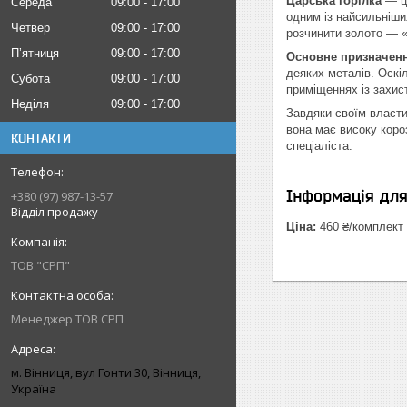
Царська горілка
— це
Середа
09:00
17:00
одним із найсильніших
Четвер
09:00
17:00
розчинити золото — «ц
Пʼятниця
09:00
17:00
Основне призначенн
деяких металів. Оскі
Субота
09:00
17:00
приміщеннях із захист
Неділя
09:00
17:00
Завдяки своїм власти
вона має високу короз
КОНТАКТИ
спеціаліста.
Інформація дл
+380 (97) 987-13-57
Відділ продажу
Ціна:
460 ₴/комплект
ТОВ "СРП"
Менеджер ТОВ СРП
м. Вінниця, вул Гонти 30, Вінниця,
Україна