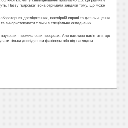
соляної кислот у співвідношенні приблизно 1:3. Ця рідина є
можуть. Назву "царська" вона отримала завдяки тому, що може
лабораторних дослідженнях, ювелірній справі та для очищення
о та використовувати тільки в спеціально обладнаних
у наукових і промислових процесах. Але важливо пам'ятати, що
овувати тільки досвідченим фахівцям або під наглядом