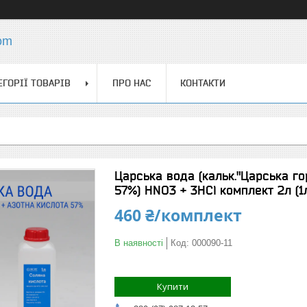
com
ЕГОРІЇ ТОВАРІВ
ПРО НАС
КОНТАКТИ
Царська вода (кальк."Царська го
57%) HNO3 + 3HCl комплект 2л (1л
460 ₴/комплект
В наявності
Код:
000090-11
Купити