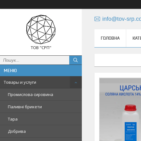
info@tov-srp.
ГОЛОВНА
КАТ
ТОВ "СРП"
Товары и услуги
Промислова сировина
Паливні брикети
Тара
Добрива