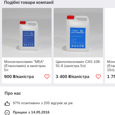
Подібні товари компанії
Моноетаноламін "МЕА"
Циклогексиламін CAS 108-
Мон
(Етаноламін) в каністрах
91-8 (каністра 5л)
(Ета
5л
10л)
900
3 400
1 7
₴/каністра
₴/каністра
Про нас
97% позитивних з 205 відгуків за рік
Працює з 14.05.2016