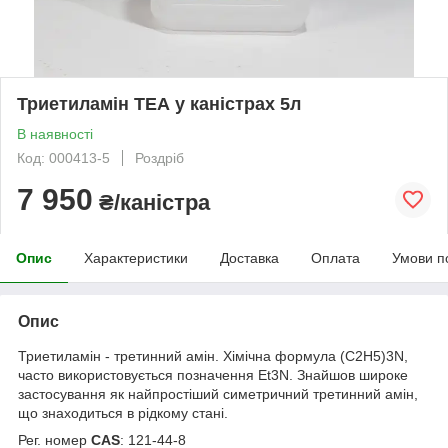
Триетиламін ТЕА у каністрах 5л
В наявності
Код: 000413-5
Роздріб
7 950
₴/каністра
Опис
Характеристики
Доставка
Оплата
Умови п
Опис
Триетиламін - третинний амін. Хімічна формула (C2H5)3N,
часто використовується позначення Et3N. Знайшов широке
застосування як найпростіший симетричний третинний амін,
що знаходиться в рідкому стані.
Рег. номер
CAS
: 121-44-8