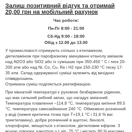
Залиш позитивний відгук та отримай
20,00 грн на мобільний рахунок
Час роботи:
Пн-Пт 8:00 - 21:00
Сб-Нд 9:00 - 18:00
Обід з 12.00 до 13.00
У промисловості отримують спільно з етиламіном,
діетиламіном при парофазному амінуванні етанолу аміаком
над Al2O3 або SiO2 або їх сумішшю при 350-450 ° C і тиск 20-
200 атм або над Ni, Co, Cu, Re і H2 при 150-230 °C тиску 17-
35 атм. Склад одержуваної суміші залежить від вихідних
співвідношень.
Отримана суміш поділяється ректифікацією.
При кімнатній температурі є рухомою безбарвною рідиною,
що має сильний рибний запах, що нагадує аміачний.
Температура плавлення –114,8 °C, температура кипіння 89,5
°C, температура самозаймання 240 °C. Обмежено розчинний
у воді (нижня критична точка при T=19,1 °C і 31,6 % ваг.
триетиламіну), добре розчинний в ацетоні, бензолі,
хлороформі, змішується з етанолом, діетиловим ефіром. З
водою утворює азеотроп з т. кіп. 75 °C і містить 90 % масових