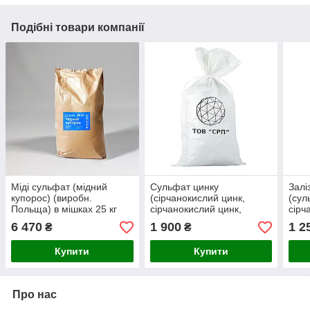
Подібні товари компанії
Міді сульфат (мідний
Сульфат цинку
Залі
купорос) (виробн.
(сірчанокислий цинк,
(сул
Польща) в мішках 25 кг
сірчанокислий цинк,
сірч
цинкова сіль сульфатної
мішк
6 470
1 900
1 2
₴
₴
кислоти) в мішках 25кг
Купити
Купити
Про нас