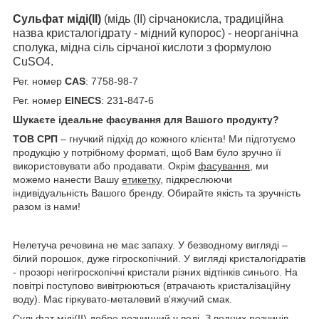
Сульфат міді(II)
(мідь (II) сірчанокисла, традиційна
назва кристалогідрату - мідний купорос) - неорганічна
сполука, мідна сіль сірчаної кислоти з формулою
CuSO4.
Рег. номер
CAS
: 7758-98-7
Рег. номер
EINECS
: 231-847-6
Шукаєте ідеальне фасування для Вашого продукту?
ТОВ СРП
– гнучкий підхід до кожного клієнта! Ми підготуємо
продукцію у потрібному форматі, щоб Вам було зручно її
використовувати або продавати. Окрім
фасування
, ми
можемо нанести Вашу
етикетку
, підкреслюючи
індивідуальність Вашого бренду. Обирайте якість та зручність
разом із нами!
Нелетуча речовина не має запаху. У безводному вигляді –
білий порошок, дуже гігроскопічний. У вигляді кристалогідратів
- прозорі негігроскопічні кристали різних відтінків синього. На
повітрі поступово вивітрюються (втрачають кристалізаційну
воду). Має гіркувато-металевий в'яжучий смак.
Сульфат міді(II) добре розчинний у воді. З водних розчинів