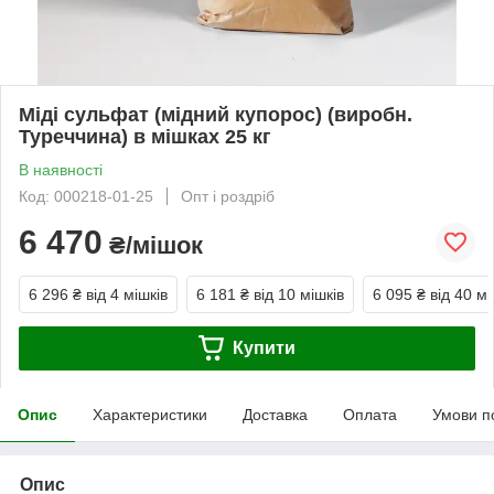
Міді сульфат (мідний купорос) (виробн.
Туреччина) в мішках 25 кг
В наявності
Код: 000218-01-25
Опт і роздріб
6 470
₴/мішок
6 296 ₴
від 4 мішків
6 181 ₴
від 10 мішків
6 095 ₴
від 40 мі
Купити
Опис
Характеристики
Доставка
Оплата
Умови п
Опис