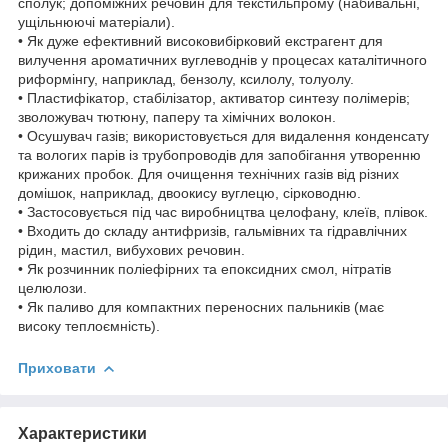
сполук; допоміжних речовин для текстильпрому (набивальні,
ущільнюючі матеріали).
• Як дуже ефективний високовибірковий екстрагент для
вилучення ароматичних вуглеводнів у процесах каталітичного
риформінгу, наприклад, бензолу, ксилолу, толуолу.
• Пластифікатор, стабілізатор, активатор синтезу полімерів;
зволожувач тютюну, паперу та хімічних волокон.
• Осушувач газів; використовується для видалення конденсату
та вологих парів із трубопроводів для запобігання утворенню
крижаних пробок. Для очищення технічних газів від різних
домішок, наприклад, двоокису вуглецю, сірководню.
• Застосовується під час виробництва целофану, клеїв, плівок.
• Входить до складу антифризів, гальмівних та гідравлічних
рідин, мастил, вибухових речовин.
• Як розчинник поліефірних та епоксидних смол, нітратів
целюлози.
• Як паливо для компактних переносних пальників (має
високу теплоємність).
Приховати
Характеристики