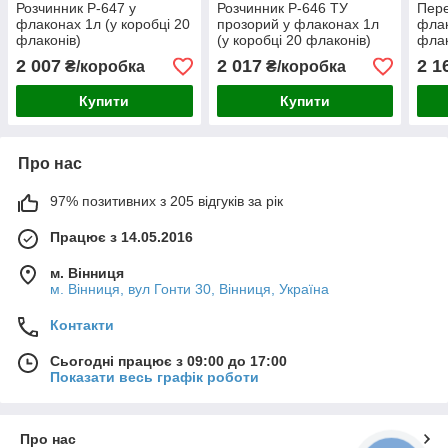
Розчинник Р-647 у
Розчинник Р-646 ТУ
Пере
флаконах 1л (у коробці 20
прозорий у флаконах 1л
флак
флаконів)
(у коробці 20 флаконів)
флак
2 007
2 017
2 1
₴/коробка
₴/коробка
Купити
Купити
Про нас
97% позитивних з 205 відгуків за рік
Працює з 14.05.2016
м. Вінниця
м. Вінниця, вул Гонти 30, Вінниця, Україна
Контакти
Сьогодні працює з 09:00 до 17:00
Показати весь графік роботи
Про нас