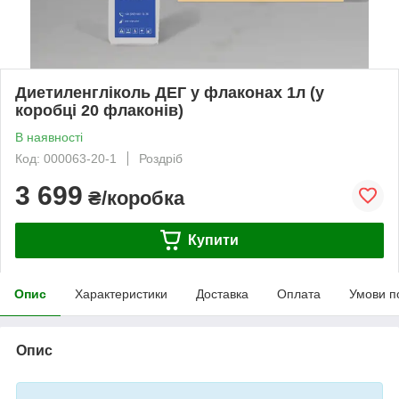
Диетиленгліколь ДЕГ у флаконах 1л (у
коробці 20 флаконів)
В наявності
Код: 000063-20-1
Роздріб
3 699
₴/коробка
Купити
Опис
Характеристики
Доставка
Оплата
Умови п
Опис