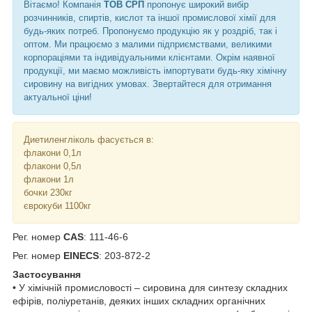
Вітаємо! Компанія
ТОВ СРП
пропонує широкий вибір
розчинників, спиртів, кислот та іншої промислової хімії для
будь-яких потреб. Пропонуємо продукцію як у роздріб, так і
оптом. Ми працюємо з малими підприємствами, великими
корпораціями та індивідуальними клієнтами. Окрім наявної
продукції, ми маємо можливість імпортувати будь-яку хімічну
сировину на вигідних умовах. Звертайтеся для отримання
актуальної ціни!
Диетиленгліколь фасується в:
флакони 0,1л
флакони 0,5л
флакони 1л
бочки 230кг
єврокуби 1100кг
Рег. номер
CAS
: 111-46-6
Рег. номер
EINECS
: 203-872-2
Застосування
• У хімічній промисловості – сировина для синтезу складних
ефірів, поліуретанів, деяких інших складних органічних