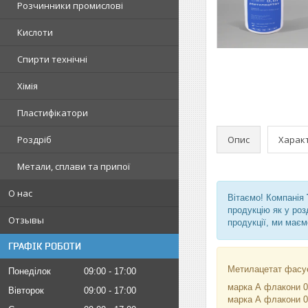
Розчинники промислові
Кислоти
Спирти технічні
Хімія
Пластифікатори
Опис
Харак
Роздріб
Метали, сплави та припої
О нас
Вітаємо! Компанія
продукцію як у роз
Отзывы
продукції, ми маєм
ГРАФІК РОБОТИ
Метилацетат фасує
Понеділок
09:00
17:00
марка А флакони 0
Вівторок
09:00
17:00
марка А флакони 0