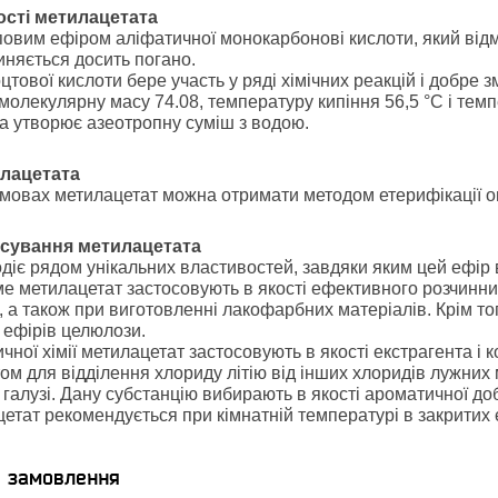
ості метилацетата
овим ефіром аліфатичної монокарбонові кислоти, який відмі
иняється досить погано.
тової кислоти бере участь у ряді хімічних реакцій і добре 
молекулярну масу 74.08, температуру кипіння 56,5 °С і темп
ка утворює азеотропну суміш з водою.
лацетата
мовах метилацетат можна отримати методом етерифікації оцт
осування метилацетата
діє рядом унікальних властивостей, завдяки яким цей ефір 
е метилацетат застосовують в якості ефективного розчинник
, а також при виготовленні лакофарбних матеріалів. Крім т
 ефірів целюлози.
ичної хімії метилацетат застосовують в якості екстрагента і 
ом для відділення хлориду літію від інших хлоридів лужних
 галузі. Дану субстанцію вибирають в якості ароматичної до
цетат рекомендується при кімнатній температурі в закритих 
я замовлення