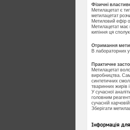
Фізичні властив
Метилацетат є тип
метилацетат розч
Метиловий ефір оц
Метилацетат має 
кипіння ця сполу
Отримання мети
В лабораторних у
Практичне заст
Метилацетат воло
виробництва. Сам
синтетичних смол
тваринних жирів і
У сучасної аналіт
головним реагент
сучасній харчовій
Зберігати метила
Інформація дл