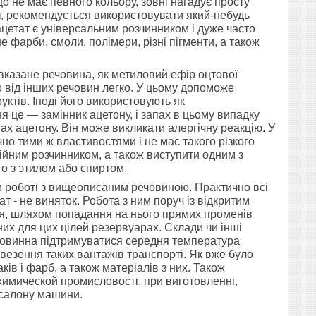
о не має певного кольору, зовні нагадує просту
нт, рекомендується використовувати який-небудь
ацетат є універсальним розчинником і дуже часто
 фарби, смоли, полімери, різні пігменти, а також
вказане речовина, як метиловий ефір оцтової
о від інших речовин легко. У цьому допоможе
ктів. Іноді його використовують як
 це — замінник ацетону, і запах в цьому випадку
ах ацетону. Він може викликати алергічну реакцію. У
но тими ж властивостями і не має такого різкого
ійним розчинником, а також виступити одним з
го з этилом або спиртом.
и роботі з вищеописаним речовиною. Практично всі
т - не виняток. Робота з ним поруч із відкритим
ня, шляхом попадання на нього прямих променів
их для цих цілей резервуарах. Склади чи інші
х повинна підтримуватися середня температура
везення таких вантажів транспорті.
Як вже було
ів і фарб, а також матеріалів з них. Також
имической промисловості, при виготовленні,
 салону машини.