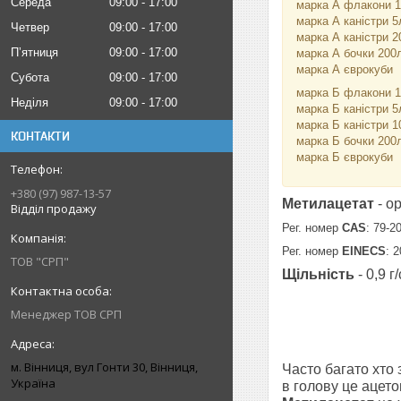
Середа
09:00
17:00
марка А флакони 
марка А каністри 5
Четвер
09:00
17:00
марка А каністри 2
Пʼятниця
09:00
17:00
марка А бочки 200
марка А єврокуби
Субота
09:00
17:00
марка Б флакони 
Неділя
09:00
17:00
марка Б каністри 5
марка Б каністри 1
КОНТАКТИ
марка Б бочки 200
марка Б єврокуби
+380 (97) 987-13-57
Метилацетат
- о
Відділ продажу
Рег. номер
CAS
: 79-2
Рег. номер
EINECS
: 
ТОВ "СРП"
Щільність
- 0,9 г
Менеджер ТОВ СРП
м. Вінниця, вул Гонти 30, Вінниця,
Часто багато хто 
Україна
в голову це ацето