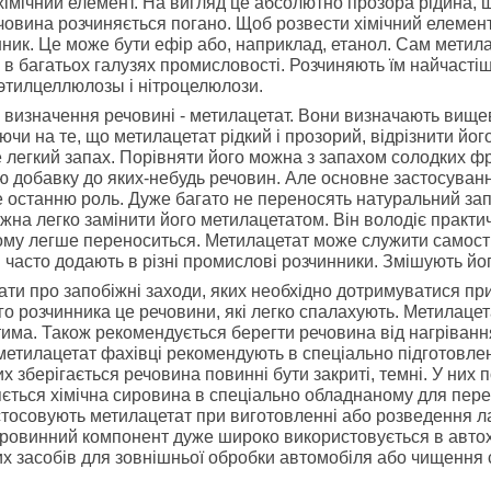
хімічний елемент. На вигляд це абсолютно прозора рідина, щ
речовина розчиняється погано. Щоб розвести хімічний елеме
нник. Це може бути ефір або, наприклад, етанол. Сам метил
в багатьох галузях промисловості. Розчиняють їм найчастіше
 этилцеллюлозы і нітроцелюлози.
є визначення речовині - метилацетат. Вони визначають вище
чи на те, що метилацетат рідкий і прозорий, відрізнити йог
легкий запах. Порівняти його можна з запахом солодких фру
добавку до яких-небудь речовин. Але основне застосування
е останню роль. Дуже багато не переносять натуральний зап
на легко замінити його метилацетатом. Він володіє практич
чому легше переноситься. Метилацетат може служити самост
 часто додають в різні промислові розчинники. Змішують йо
ати про запобіжні заходи, яких необхідно дотримуватися пр
го розчинника це речовини, які легко спалахують. Метилацета
има. Також рекомендується берегти речовина від нагріван
 метилацетат фахівці рекомендують в спеціально підготовлен
х зберігається речовина повинні бути закриті, темні. У ни
яється хімічна сировина в спеціально обладнаному для пере
тосовують метилацетат при виготовленні або розведення лак
овинний компонент дуже широко використовується в автох
х засобів для зовнішньої обробки автомобіля або чищення