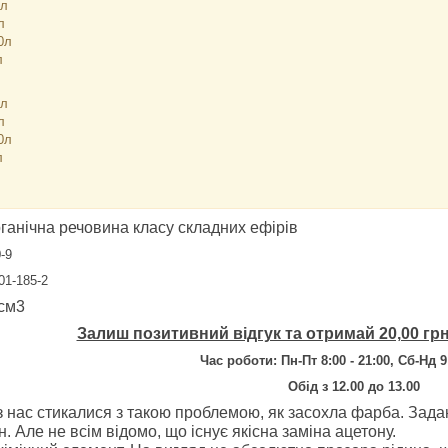
1л
л
0л
л
1л
л
0л
л
рганічна речовина класу складних ефірів
0-9
201-185-2
/см3
Залиш позитивний відгук та отримай 20,00 гр
Час роботи: Пн-Пт 8:00 - 21:00, Сб-Нд 9:
Обід з 12.00 до 13.00
з нас стикалися з такою проблемою, як засохла фарба. Зада
н. Але не всім відомо, що існує якісна заміна ацетону.