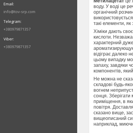
Метилацетат
це 
воду. У воді це 
info@tov-srp.com
органічний розчи
використовується 
такі елементи, як
+380979871357
Хіміки дають сво
кислоти. Незважаю
характерний дуже 
+380979871357
ароматизирующую 
відіграє далеко н
цьому випадку мож
запаху, завдяки 
компонентів, який
Не можна не сказ
складові будь-яко
вогнем неприпуст
сонця. Зберігати
приміщення, в яки
повітря. Доставл
сказано вище, зас
вищеописаний сир
наприклад, миючи