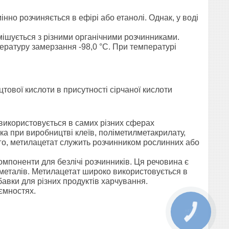
нно розчиняється в ефірі або етанолі. Однак, у воді
змішується з різними органічними розчинниками.
ературу замерзання -98,0 °С. При температурі
ової кислоти в присутності сірчаної кислоти
використовується в самих різних сферах
а при виробництві клеїв, поліметилметакрилату,
ого, метилацетат служить розчинником рослинних або
компоненти для безлічі розчинників. Ця речовина є
 металів. Метилацетат широко використовується в
бавки для різних продуктів харчування.
ємностях.
КНОПКА
ЗВ'ЯЗКУ