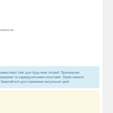
вленістю
промислової хімії для будь-яких потреб. Пропонуємо
ораціями та індивідуальними клієнтами. Окрім наявної
 Звертайтеся для отримання актуальної ціни!