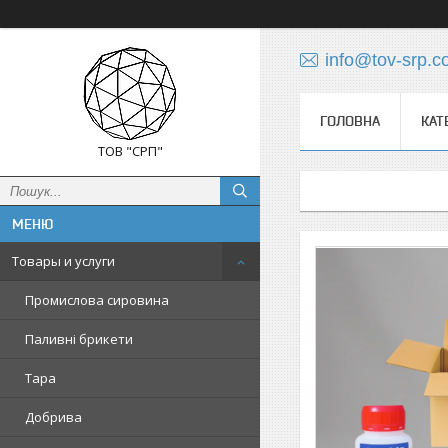
info@tov-srp.
ГОЛОВНА
КАТ
ТОВ "СРП"
Товары и услуги
Промислова сировина
Паливні брикети
Тара
Добрива