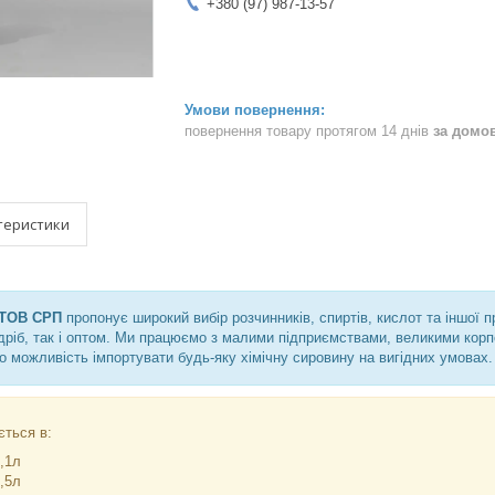
+380 (97) 987-13-57
повернення товару протягом 14 днів
за домо
теристики
ТОВ СРП
пропонує широкий вибір розчинників, спиртів, кислот та іншої 
дріб, так і оптом. Ми працюємо з малими підприємствами, великими корп
о можливість імпортувати будь-яку хімічну сировину на вигідних умовах.
ться в:
,1л
,5л