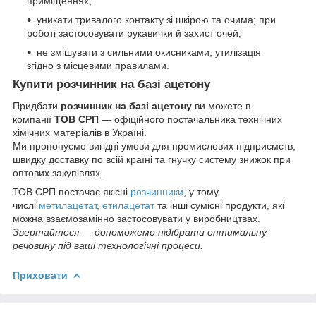
приміщеннях;
уникати тривалого контакту зі шкірою та очима; при
роботі застосовувати рукавички й захист очей;
не змішувати з сильними окисниками; утилізація
згідно з місцевими правилами.
Купити розчинник на базі ацетону
Придбати
розчинник на базі ацетону
ви можете в
компанії
ТОВ СРП
— офіційного постачальника технічних
хімічних матеріалів в Україні.
Ми пропонуємо вигідні умови для промислових підприємств,
швидку доставку по всій країні та гнучку систему знижок при
оптових закупівлях.
ТОВ СРП постачає якісні
розчинники
, у тому
числі
метилацетат
,
етилацетат
та інші сумісні продукти, які
можна взаємозамінно застосовувати у виробництвах.
Звертайтеся — допоможемо підібрати оптимальну
речовину під ваші технологічні процеси.
Приховати