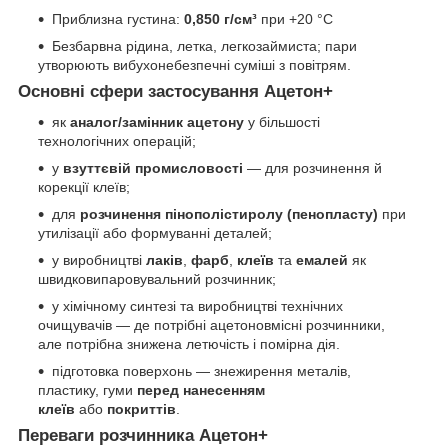
Приблизна густина:
0,850 г/см³
при +20 °C
Безбарвна рідина, летка, легкозаймиста; пари
утворюють вибухонебезпечні суміші з повітрям.
Основні сфери застосування Ацетон+
як
аналог/замінник ацетону
у більшості
технологічних операцій;
у
взуттєвій промисловості
— для розчинення й
корекції клеїв;
для
розчинення пінополістиролу (пенопласту)
при
утилізації або формуванні деталей;
у виробництві
лаків
,
фарб
,
клеїв
та
емалей
як
швидковипаровувальний розчинник;
у хімічному синтезі та виробництві технічних
очищувачів — де потрібні ацетоновмісні розчинники,
але потрібна знижена летючість і помірна дія.
підготовка поверхонь — знежирення металів,
пластику, гуми
перед нанесенням
клеїв
або
покриттів
.
Переваги розчинника Ацетон+