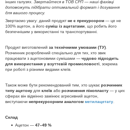
інших галузях.
Звертайтеся в ТОВ СРП — наші фахівці
допоможуть підібрати оптимальний формат і дозування
для вашого процесу.
Звертаємо увагу: даний продукт
не є прекурсором
— це не
100% ацетон, а його
суміш із ацетатами
, що робить його
безпечнішим у використанні та транспортуванні.
Продукт виготовлений
за технічними умовами (ТУ)
.
Розчинник розроблений спеціально для тих, хто звик
працювати з ацетоновими сумішами —
чудово підходить
для використання у взуттєвій промисловості
, зокрема
при роботі з різними видами клеїв.
Також може бути рекомендований тим, хто шукає
розчинник
типу ацетону
для
клеїв
або
розчинення пінопласту
— у цих
сферах він відмінно замінює агресивний ацетон,
виступаючи
непрекурсорним аналогом
метилацетату
.
Склад
Ацетон —
47–49 %