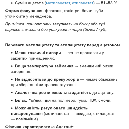
Суміш ацетатів (
метилацетат
,
етилацетат
) —
51–53 %
Форма фасування:
флакони, каністри, бочки, куби —
уточнюйте у менеджера.
Примітка: при оптових закупівлях на бочку або куб
вартість вказана без урахування тари (бочка / куб).
Переваги метилацетату та етилацетату перед ацетоном
Менш токсичні випари
— легше працювати у
закритих приміщеннях.
Вища температура займання
→ зменшений ризик
загоряння.
Не відносяться до прекурсорів
— немає обмежень
при зберіганні чи транспортуванні.
Аналогічна розчинювальна здатність
до ацетону.
Більш “м’яка” дія
на полімери, гуми, ПВХ, смоли.
Можливість регулювати швидкість
випаровування
(метилацетат — швидше, етилацетат
— повільніше).
Фізична характеристика Ацетон+
: