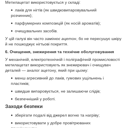
Метилацетат використовується у складі:
лаків для нігтів (як швидковипаровувальний
розчинник);
парфумерних композицій (як носій ароматів);
очищувальних засобів.
У цій галузі він часто
замінює ацетон
, бо не пересушує шкіру
й не пошкоджує нігтьові покриття.
6. Очищення, знежирення та технічне обслуговування
У механічній, електротехнічній і поліграфічній промисловості
метилацетат використовують як знежирювач і очищувач
деталей — аналог ацетону, який при цьому:
менш агресивний до лаків, гумових ущільнень і
пластиків;
швидше випаровується, не залишаючи слідів;
безпечніший у роботі.
Заходи безпеки
зберігати подалі від джерел вогню та нагріву;
використовувати у добре провітрюваних