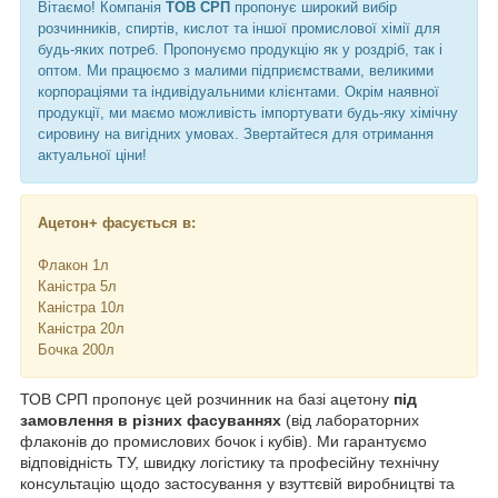
Вітаємо! Компанія
ТОВ СРП
пропонує широкий вибір
розчинників, спиртів, кислот та іншої промислової хімії для
будь-яких потреб. Пропонуємо продукцію як у роздріб, так і
оптом. Ми працюємо з малими підприємствами, великими
корпораціями та індивідуальними клієнтами. Окрім наявної
продукції, ми маємо можливість імпортувати будь-яку хімічну
сировину на вигідних умовах. Звертайтеся для отримання
актуальної ціни!
Ацетон+ фасується в:
Флакон 1л
Каністра 5л
Каністра 10л
Каністра 20л
Бочка 200л
ТОВ СРП пропонує цей розчинник на базі ацетону
під
замовлення в різних фасуваннях
(від лабораторних
флаконів до промислових бочок і кубів). Ми гарантуємо
відповідність ТУ, швидку логістику та професійну технічну
консультацію щодо застосування у взуттєвій виробництві та