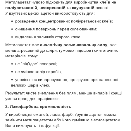
Метилацетат чудово підходить для виробництва
клеїв на
поліуретановій
,
неопреновій
та
каучуковій
основі.
У взуттєвих цехах ацетон використовують для:
розведення концентрованих поліуретанових клеїв;
очищення поверхонь перед склеюванням;
видалення залишків старого клею.
Метилацетат має
аналогічну розчинювальну силу
, але
менш агресивний до шкіри, гумових підошов і синтетичних
матеріалів, тому:
не “під’їдає” поверхні;
не змінює колір виробів;
уповільнює випаровування, що зручно при нанесенні
великих шарів клею.
Результат: чисте зчеплення без плям, менше випарів і кращі
умови праці для працівників.
2. Лакофарбова промисловість
У виробництві емалей, лаків, фарб, ґрунтів ацетон можна
замінити метилацетатом або його сумішшю з етилацетатом.
Вони виконують ті ж функції: