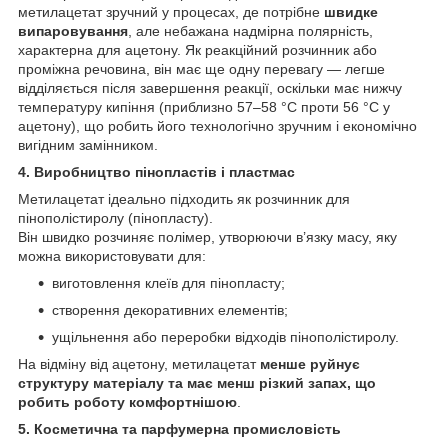
метилацетат зручний у процесах, де потрібне
швидке
випаровування
, але небажана надмірна полярність,
характерна для ацетону. Як реакційний розчинник або
проміжна речовина, він має ще одну перевагу — легше
відділяється після завершення реакції, оскільки має нижчу
температуру кипіння (приблизно 57–58 °C проти 56 °C у
ацетону), що робить його технологічно зручним і економічно
вигідним замінником.
4. Виробництво пінопластів і пластмас
Метилацетат ідеально підходить як розчинник для
пінополістиролу (пінопласту).
Він швидко розчиняє полімер, утворюючи в’язку масу, яку
можна використовувати для:
виготовлення клеїв для пінопласту;
створення декоративних елементів;
ущільнення або переробки відходів пінополістиролу.
На відміну від ацетону, метилацетат
менше руйнує
структуру матеріалу та має менш різкий запах, що
робить роботу комфортнішою
.
5. Косметична та парфумерна промисловість