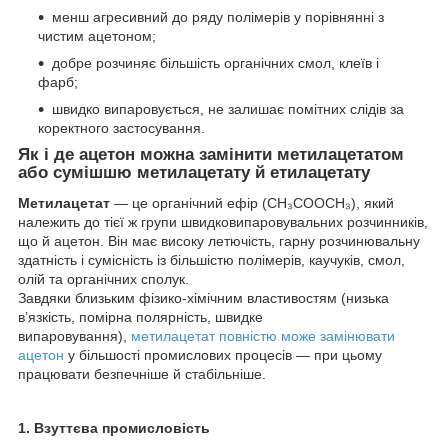
менш агресивний до ряду полімерів у порівнянні з
чистим ацетоном;
добре розчиняє більшість органічних смол, клеїв і
фарб;
швидко випаровується, не залишає помітних слідів за
коректного застосування.
Як і де ацетон можна замінити метилацетатом
або сумішшю метилацетату й етилацетату
Метилацетат
— це органічний ефір (CH₃COOCH₃), який
належить до тієї ж групи швидковипаровувальних розчинників,
що й ацетон. Він має високу летючість, гарну розчинювальну
здатність і сумісність із більшістю полімерів, каучуків, смол,
олій та органічних сполук.
Завдяки близьким фізико-хімічним властивостям (низька
в’язкість, помірна полярність, швидке
випаровування),
метилацетат повністю може замінювати
ацетон
у більшості промислових процесів — при цьому
працювати безпечніше й стабільніше.
1. Взуттєва промисловість