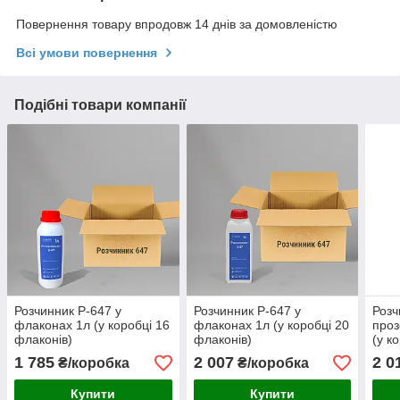
Повернення товару впродовж 14 днів за домовленістю
Всі умови повернення
Подібні товари компанії
Розчинник Р-647 у
Розчинник Р-647 у
Розч
флаконах 1л (у коробці 16
флаконах 1л (у коробці 20
проз
флаконів)
флаконів)
(у к
1 785
2 007
2 0
₴/коробка
₴/коробка
Купити
Купити