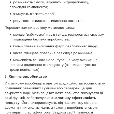
розчиняють смоли, акрилати, нітроцелюлозу,
епоксидні компоненти;
знижують в’язкість фарб;
регулюють швидкість висихання покриттів.
Переваги заміни ацетону метилацетатом:
менше “вибухових” парів і вища температура спалаху
→ підвищена безпека виробництва;
більш плавне висихання фарб без “кипіння” шару;
чиста глянцева поверхня без слідів розчинника;
можливість тонкого налаштування часу висихання
шляхом додавання етилацетату (він випаровується
трохи повільніше).
3. Хімічне виробництво
У хімічному виробництві ацетон традиційно застосовують як
розчинник реакційних сумішей або середовище для
рекристалізації. Метилацетат може повністю виконувати ці
самі функції, забезпечуючи
аналогічну ефективність
процесу
. Його використовують під час синтезу естерів,
ароматичних сполук, лаків, а також у виробництві смол,
полімерів і пластифікаторів. Завдяки своїй летючості