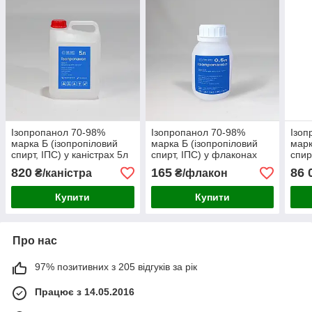
Ізопропанол 70-98%
Ізопропанол 70-98%
Ізоп
марка Б (ізопропіловий
марка Б (ізопропіловий
марк
спирт, ІПС) у каністрах 5л
спирт, ІПС) у флаконах
спир
(4кг)
500мл (0,4 кг)
(800
820
165
86 
₴/каністра
₴/флакон
Купити
Купити
Про нас
97% позитивних з 205 відгуків за рік
Працює з 14.05.2016