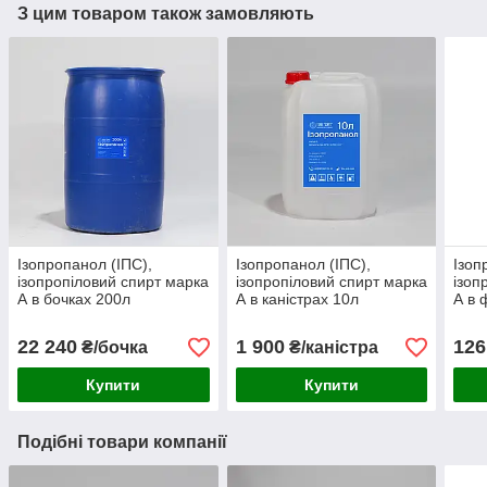
З цим товаром також замовляють
Ізопропанол (ІПС),
Ізопропанол (ІПС),
Ізоп
ізопропіловий спирт марка
ізопропіловий спирт марка
ізоп
А в бочках 200л
А в каністрах 10л
А в 
(виробництво Shell)
(виробництво Shell)
(вир
22 240
1 900
126
₴/бочка
₴/каністра
Купити
Купити
Подібні товари компанії