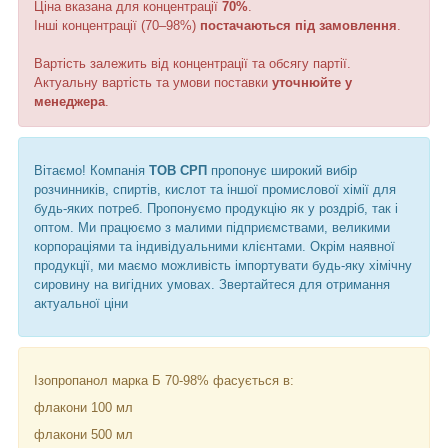
Ціна вказана для концентрації
70%
.
Інші концентрації (70–98%)
постачаються під замовлення
.
Вартість залежить від концентрації та обсягу партії.
Актуальну вартість та умови поставки
уточнюйте у
менеджера
.
Вітаємо! Компанія
ТОВ СРП
пропонує широкий вибір
розчинників, спиртів, кислот та іншої промислової хімії для
будь-яких потреб. Пропонуємо продукцію як у роздріб, так і
оптом. Ми працюємо з малими підприємствами, великими
корпораціями та індивідуальними клієнтами. Окрім наявної
продукції, ми маємо можливість імпортувати будь-яку хімічну
сировину на вигідних умовах. Звертайтеся для отримання
актуальної ціни
Ізопропанол марка Б 70-98% фасується в:
флакони 100 мл
флакони 500 мл