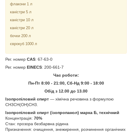
флакони 1 л
каністри 5 л
каністри 10 л
каністри 20 л
бочки 200 л
єврокуб 1000 л
Рег. номер
CAS
: 67-63-0
Рег. номер
EINECS
: 200-661-7
Час роботи:
Пн-Пт 8:00 - 21:00, Сб-Нд 9:00 - 18:00
Обід з 12.00 до 13.00
Ізопропіловий спирт
— хімічна речовина з формулою
CH3CH(OH)CH3.
Ізопропіловий спирт (ізопропанол) марка Б, технічний
Концентрація:
70%
Стан: прозора безбарвна рідина
Призначення: очищення, знежирення, розчинення органічних